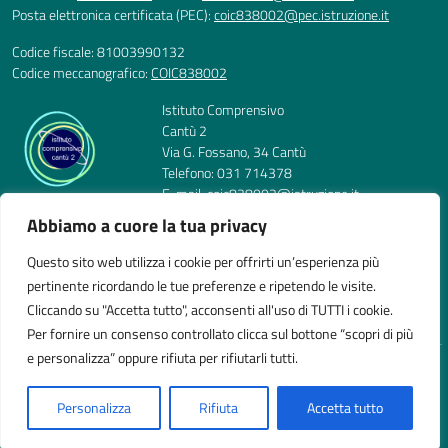
Posta elettronica certificata (PEC):
coic838002@pec.istruzione.it
Codice fiscale: 81003990132
Codice meccanografico:
COIC838002
Istituto Comprensivo
Cantù 2
Via G. Fossano, 34 Cantù
Telefono: 031 714378
E-mail: coic838002@istruzione.it
PEC: coic838002@pec.istruzione.it
Abbiamo a cuore la tua privacy
Codice Meccanografico: COIC838002
Codice Fiscale: 81003990132
Questo sito web utilizza i cookie per offrirti un’esperienza più
pertinente ricordando le tue preferenze e ripetendo le visite.
Cliccando su "Accetta tutto", acconsenti all'uso di TUTTI i cookie.
Per fornire un consenso controllato clicca sul bottone “scopri di più
e personalizza” oppure rifiuta per rifiutarli tutti.
Idea e progetto di Designers Italia
Personalizza
Rifiuta
Accetta tutto