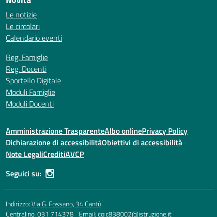
Le notizie
Le circolari
Calendario eventi
Reg. Famiglie
Reg. Docenti
Sportello Digitale
Moduli Famiglie
Moduli Docenti
Amministrazione Trasparente
Albo online
Privacy Policy
Dichiarazione di accessibilità
Obiettivi di accessibilità
Note Legali
Crediti
AVCP
Seguici su:
Indirizzo:
Via G. Fossano, 34 Cantù
Centralino:
031 714378
Email:
coic838002@istruzione.it