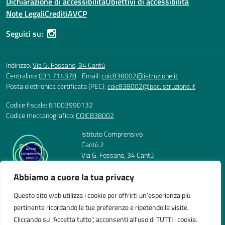
Dichiarazione di accessibilità
Obiettivi di accessibilità
Note Legali
Crediti
AVCP
Seguici su:
Indirizzo:
Via G. Fossano, 34 Cantù
Centralino:
031 714378
Email:
coic838002@istruzione.it
Posta elettronica certificata (PEC):
coic838002@pec.istruzione.it
Codice fiscale: 81003990132
Codice meccanografico:
COIC838002
Istituto Comprensivo
Cantù 2
Via G. Fossano, 34 Cantù
Telefono: 031 714378
Abbiamo a cuore la tua privacy
E-mail: coic838002@istruzione.it
PEC: coic838002@pec.istruzione.it
Questo sito web utilizza i cookie per offrirti un’esperienza più
Codice Meccanografico: COIC838002
pertinente ricordando le tue preferenze e ripetendo le visite.
Codice Fiscale: 81003990132
Cliccando su "Accetta tutto", acconsenti all'uso di TUTTI i cookie.