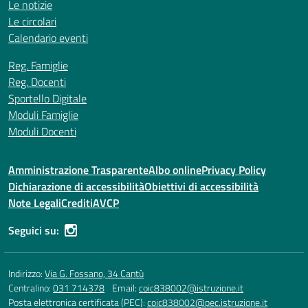
Le notizie
Le circolari
Calendario eventi
Reg. Famiglie
Reg. Docenti
Sportello Digitale
Moduli Famiglie
Moduli Docenti
Amministrazione Trasparente
Albo online
Privacy Policy
Dichiarazione di accessibilità
Obiettivi di accessibilità
Note Legali
Crediti
AVCP
Seguici su:
Indirizzo:
Via G. Fossano, 34 Cantù
Centralino:
031 714378
Email:
coic838002@istruzione.it
Posta elettronica certificata (PEC):
coic838002@pec.istruzione.it