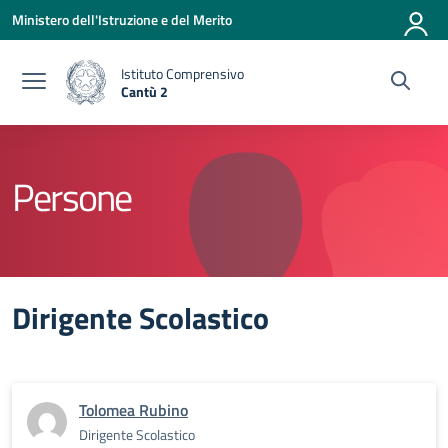
Vai ai contenuti
Vai al menu di navigazione
Vai al footer
Ministero dell'Istruzione e del Merito
Istituto Comprensivo
Cantù 2
— Visita la pagina iniziale della scuola
Persone
Dirigente Scolastico
Tolomea Rubino
Dirigente Scolastico