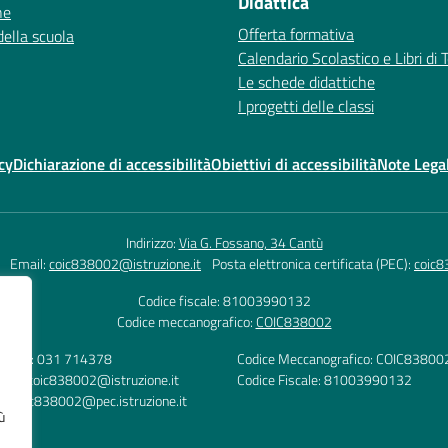
Didattica
ne
Offerta formativa
della scuola
Calendario Scolastico e Libri di 
Le schede didattiche
I progetti delle classi
cy
Dichiarazione di accessibilità
Obiettivi di accessibilità
Note Legal
Indirizzo:
Via G. Fossano, 34 Cantù
Email:
coic838002@istruzione.it
Posta elettronica certificata (PEC):
coic8
Codice fiscale: 81003990132
Codice meccanografico:
COIC838002
lefono: 031 714378
Codice Meccanografico: COIC83800
mail: coic838002@istruzione.it
Codice Fiscale: 81003990132
C: coic838002@pec.istruzione.it
ù