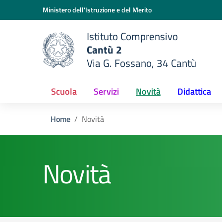
Vai ai contenuti
Vai al menu di navigazione
Vai al footer
Ministero dell'Istruzione e del Merito
Istituto Comprensivo
Cantù 2
Via G. Fossano, 34 Cantù
e della scuola
— Visita la pagina iniziale del
Scuola
Servizi
Novità
Didattica
Home
Novità
Novità