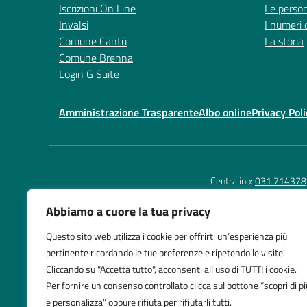
Iscrizioni On Line
Le perso
Invalsi
I numeri 
Comune Cantù
La storia
Comune Brenna
Login G Suite
Amministrazione Trasparente
Albo online
Privacy Poli
Centralino:
031 714378
Abbiamo a cuore la tua privacy
Questo sito web utilizza i cookie per offrirti un’esperienza più
Istituto Comprensivo
Te
pertinente ricordando le tue preferenze e ripetendo le visite.
Cantù 2
E-
Cliccando su "Accetta tutto", acconsenti all'uso di TUTTI i cookie.
Via G. Fossano, 34 Cantù
PE
Per fornire un consenso controllato clicca sul bottone “scopri di pi
e personalizza” oppure rifiuta per rifiutarli tutti.