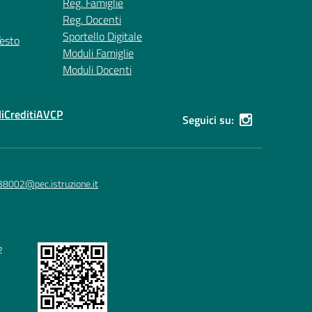
Reg. Famiglie
Reg. Docenti
Sportello Digitale
Testo
Moduli Famiglie
Moduli Docenti
i
Crediti
AVCP
Seguici su:
38002@pec.istruzione.it
2