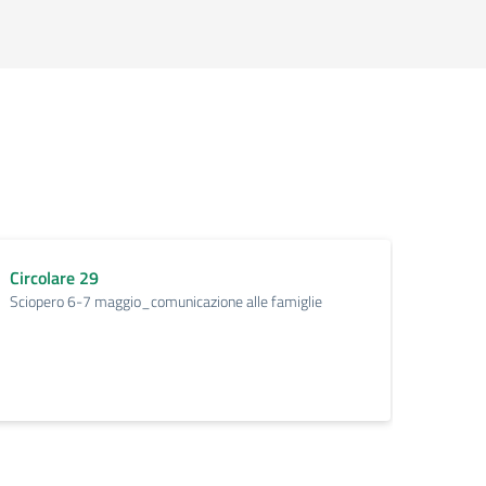
Scio
Circolare 29
l’Un
Sciopero 6-7 maggio_comunicazione alle famiglie
_Com
Circo
Sciope
&Unive