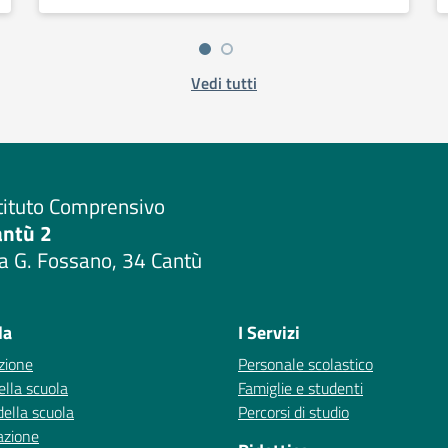
Vedi tutti
tituto Comprensivo
antù 2
a G. Fossano, 34 Cantù
Visita la pagina iniziale della scuola
la
I Servizi
zione
Personale scolastico
ella scuola
Famiglie e studenti
della scuola
Percorsi di studio
azione