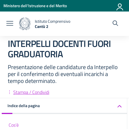
Vai ai contenuti
Vai al menu di navigazione
Vai al footer
Ministero dell'Istruzione e del Merito
Istituto Comprensivo
Cantù 2
— Visita la pagina iniziale della scuola
INTERPELLI DOCENTI FUORI
GRADUATORIA
Presentazione delle candidature da Interpello
per il conferimento di eventuali incarichi a
tempo determinato.
Stampa / Condividi
Indice della pagina
Cos'è