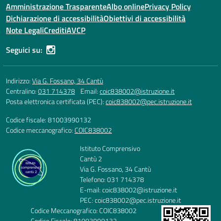
Amministrazione Trasparente
Albo online
Privacy Policy
Dichiarazione di accessibilità
Obiettivi di accessibilità
Note Legali
Crediti
AVCP
Seguici su:
Indirizzo:
Via G. Fossano, 34 Cantù
Centralino:
031 714378
Email:
coic838002@istruzione.it
Posta elettronica certificata (PEC):
coic838002@pec.istruzione.it
Codice fiscale: 81003990132
Codice meccanografico:
COIC838002
Istituto Comprensivo
Cantù 2
Via G. Fossano, 34 Cantù
Telefono: 031 714378
E-mail: coic838002@istruzione.it
PEC: coic838002@pec.istruzione.it
Codice Meccanografico: COIC838002
Codice Fiscale: 81003990132