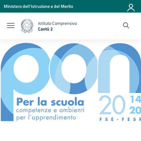
Vai ai contenuti
Vai al menu di navigazione
Vai al footer
Ministero dell'Istruzione e del Merito
Istituto Comprensivo
Cantù 2
— Visita la pagina iniziale della scuola