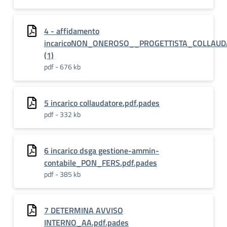
4 - affidamento
incaricoNON_ONEROSO__PROGETTISTA_COLLAUDA
(1)
pdf - 676 kb
5 incarico collaudatore.pdf.pades
pdf - 332 kb
6 incarico dsga gestione-ammin-
contabile_PON_FERS.pdf.pades
pdf - 385 kb
7 DETERMINA AVVISO
INTERNO_AA.pdf.pades