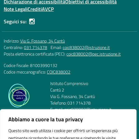
Dichiarazione di accessibilità
Obiettivi di accessibilità
Note Legali
Crediti
AVCP
Seguici su:
Indirizzo:
Via G. Fossano, 34 Cantù
Centralino:
031 714378
Email:
coic838002@istruzione.it
Posta elettronica certificata (PEC):
coic838002@pec.istruzione.it
Codice fiscale: 81003990132
Codice meccanografico:
COIC838002
Istituto Comprensivo
Cantù 2
Via G. Fossano, 34 Cantù
Telefono: 031 714378
E-mail: coic838002@istruzione.it
PEC: coic838002@pec.istruzione.it
Abbiamo a cuore la tua privacy
Codice Meccanografico: COIC838002
Codice Fiscale: 81003990132
Questo sito web utilizza i cookie per offrirti un’esperienza più
pertinente ricordando le tue preferenze e ripetendo le visite.