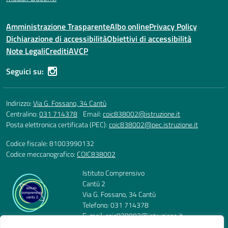
Amministrazione Trasparente
Albo online
Privacy Policy
Dichiarazione di accessibilità
Obiettivi di accessibilità
Note Legali
Crediti
AVCP
Seguici su:
Indirizzo:
Via G. Fossano, 34 Cantù
Centralino:
031 714378
Email:
coic838002@istruzione.it
Posta elettronica certificata (PEC):
coic838002@pec.istruzione.it
Codice fiscale: 81003990132
Codice meccanografico:
COIC838002
Istituto Comprensivo
Cantù 2
Via G. Fossano, 34 Cantù
Telefono: 031 714378
E-mail: coic838002@istruzione.it
PEC: coic838002@pec.istruzione.it