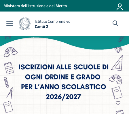
Vai ai contenuti
Vai al menu di navigazione
Vai al footer
Ministero dell'Istruzione e del Merito
Istituto Comprensivo
Cantù 2
— Visita la pagina iniziale della scuola