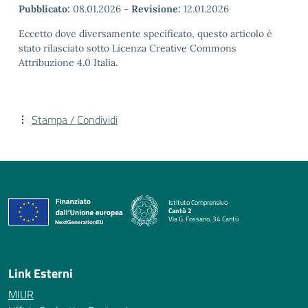
Pubblicato:
08.01.2026
-
Revisione:
12.01.2026
Eccetto dove diversamente specificato, questo articolo è
stato rilasciato sotto Licenza Creative Commons
Attribuzione 4.0 Italia.
Stampa / Condividi
Istituto Comprensivo
Cantù 2
Via G. Fossano, 34 Cantù
— Visita la pagina iniziale della scuola
Link Esterni
MIUR