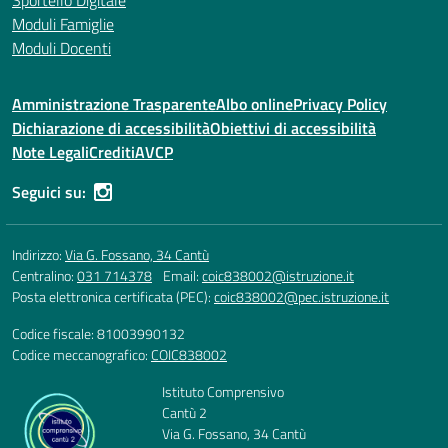
Sportello Digitale
Moduli Famiglie
Moduli Docenti
Amministrazione Trasparente
Albo online
Privacy Policy
Dichiarazione di accessibilità
Obiettivi di accessibilità
Note Legali
Crediti
AVCP
Seguici su:
Indirizzo:
Via G. Fossano, 34 Cantù
Centralino:
031 714378
Email:
coic838002@istruzione.it
Posta elettronica certificata (PEC):
coic838002@pec.istruzione.it
Codice fiscale: 81003990132
Codice meccanografico:
COIC838002
Istituto Comprensivo
Cantù 2
Via G. Fossano, 34 Cantù