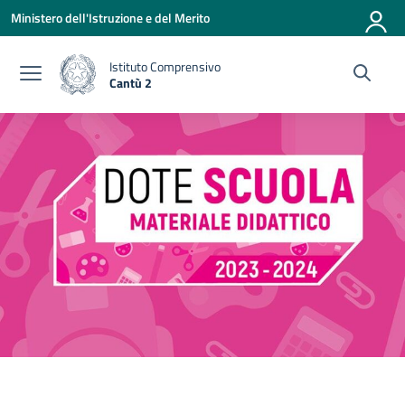
Vai ai contenuti
Vai al menu di navigazione
Vai al footer
Ministero dell'Istruzione e del Merito
Istituto Comprensivo
Cantù 2
— Visita la pagina iniziale della scuola