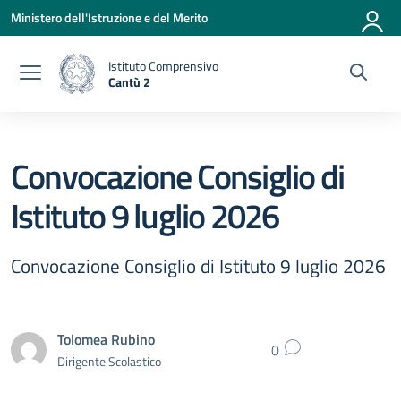
Vai ai contenuti
Vai al menu di navigazione
Vai al footer
Ministero dell'Istruzione e del Merito
Istituto Comprensivo
Cantù 2
— Visita la pagina iniziale della scuola
Convocazione Consiglio di
Istituto 9 luglio 2026
Convocazione Consiglio di Istituto 9 luglio 2026
Tolomea Rubino
0
Dirigente Scolastico