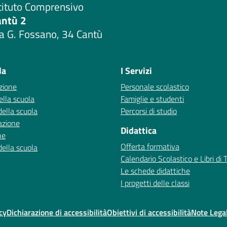
tituto Comprensivo
antù 2
a G. Fossano, 34 Cantù
Visita la pagina iniziale della scuola
la
I Servizi
zione
Personale scolastico
ella scuola
Famiglie e studenti
della scuola
Percorsi di studio
azione
Didattica
ne
Offerta formativa
della scuola
Calendario Scolastico e Libri di 
Le schede didattiche
I progetti delle classi
cy
Dichiarazione di accessibilità
Obiettivi di accessibilità
Note Legal