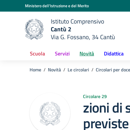
Vai ai contenuti
Vai al menu di navigazione
Vai al footer
Ministero dell'Istruzione e del Merito
Istituto Comprensivo
Cantù 2
Via G. Fossano, 34 Cantù
e della scuola
— Visita la pagina iniziale del
Scuola
Servizi
Novità
Didattica
Home
Novità
Le circolari
Circolari per doc
Circolare 29
zioni di
previste