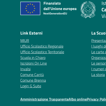
Is
C
Vi
— 
Link Esterni
La Scuo
MIUR
Presenta
Ufficio Scolastico Regionale
I luoghi d
Ufficio Scolastico Territoriale
Le carte 
Scuola in Chiaro
Organizz
Iscrizioni On Line
Le perso
Invalsi
I numeri 
Comune Cantù
La storia
Comune Brenna
Login G Suite
Amministrazione Trasparente
Albo online
Privacy Poli