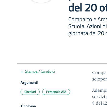
del 20 o
Comparto e Area
Scuola. Azioni di
giornata del 20 
Stampa / Condividi
Compart
scioper
Argomenti
Adempim
Circolari
Personale ATA
servizi
8 del 1
Tipologia