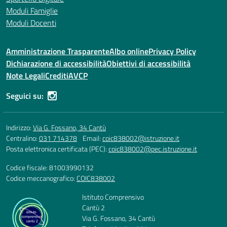
Moduli Famiglie
Moduli Docenti
Amministrazione Trasparente
Albo online
Privacy Policy
Dichiarazione di accessibilità
Obiettivi di accessibilità
Note Legali
Crediti
AVCP
Seguici su:
Indirizzo:
Via G. Fossano, 34 Cantù
Centralino:
031 714378
Email:
coic838002@istruzione.it
Posta elettronica certificata (PEC):
coic838002@pec.istruzione.it
Codice fiscale: 81003990132
Codice meccanografico:
COIC838002
Istituto Comprensivo
Cantù 2
Via G. Fossano, 34 Cantù