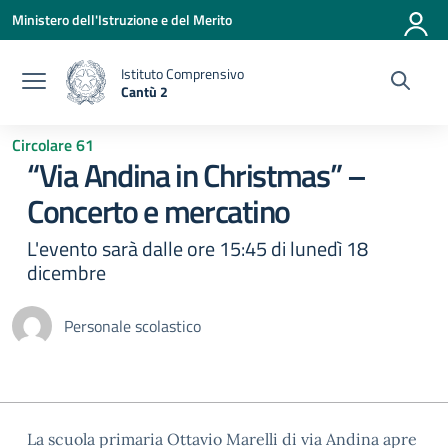
Vai ai contenuti
Vai al menu di navigazione
Vai al footer
Ministero dell'Istruzione e del Merito
Istituto Comprensivo
Cantù 2
— Visita la pagina iniziale della scuola
Circolare 61
“Via Andina in Christmas” –
Concerto e mercatino
L'evento sarà dalle ore 15:45 di lunedì 18
dicembre
Personale scolastico
La scuola primaria Ottavio Marelli di via Andina apre