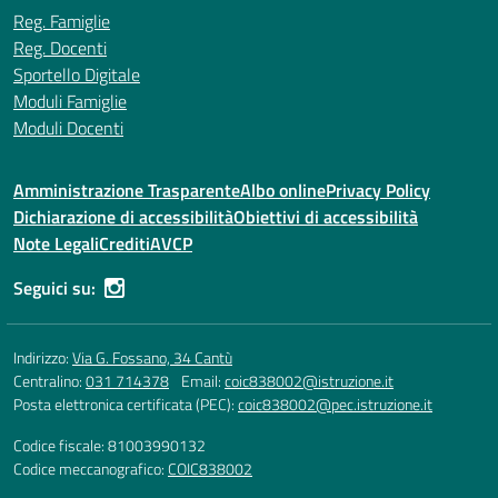
Reg. Famiglie
Reg. Docenti
Sportello Digitale
Moduli Famiglie
Moduli Docenti
Amministrazione Trasparente
Albo online
Privacy Policy
Dichiarazione di accessibilità
Obiettivi di accessibilità
Note Legali
Crediti
AVCP
Seguici su:
Indirizzo:
Via G. Fossano, 34 Cantù
Centralino:
031 714378
Email:
coic838002@istruzione.it
Posta elettronica certificata (PEC):
coic838002@pec.istruzione.it
Codice fiscale: 81003990132
Codice meccanografico:
COIC838002