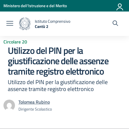
Vai ai contenuti
Vai al menu di navigazione
Vai al footer
Ministero dell'Istruzione e del Merito
Istituto Comprensivo
Cantù 2
— Visita la pagina iniziale della scuola
Circolare 20
Utilizzo del PIN per la
giustificazione delle assenze
tramite registro elettronico
Utilizzo del PIN per la giustificazione delle
assenze tramite registro elettronico
Tolomea Rubino
Dirigente Scolastico