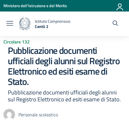
Vai ai contenuti
Vai al menu di navigazione
Vai al footer
Ministero dell'Istruzione e del Merito
Istituto Comprensivo
Cantù 2
— Visita la pagina iniziale della scuola
Circolare 132
Pubblicazione documenti
ufficiali degli alunni sul Registro
Elettronico ed esiti esame di
Stato.
Pubblicazione documenti ufficiali degli alunni
sul Registro Elettronico ed esiti esame di Stato.
Personale scolastico