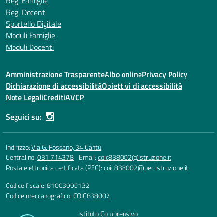
Reg. Famiglie
Reg. Docenti
Sportello Digitale
Moduli Famiglie
Moduli Docenti
Amministrazione Trasparente
Albo online
Privacy Policy
Dichiarazione di accessibilità
Obiettivi di accessibilità
Note Legali
Crediti
AVCP
Seguici su:
Indirizzo:
Via G. Fossano, 34 Cantù
Centralino:
031 714378
Email:
coic838002@istruzione.it
Posta elettronica certificata (PEC):
coic838002@pec.istruzione.it
Codice fiscale: 81003990132
Codice meccanografico:
COIC838002
Istituto Comprensivo