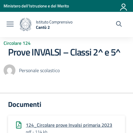
Vai ai contenuti
Vai al menu di navigazione
Vai al footer
Ministero dell'Istruzione e del Merito
Istituto Comprensivo
Cantù 2
— Visita la pagina iniziale della scuola
Circolare 124
Prove INVALSI – Classi 2^ e 5^
Personale scolastico
Documenti
124_Circolare prove Invalsi primaria 2023
pdf - 114 kb