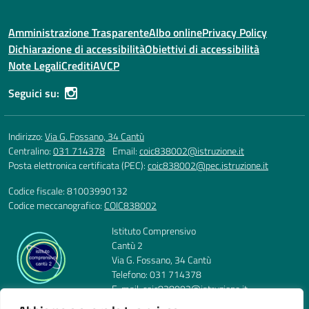
Amministrazione Trasparente
Albo online
Privacy Policy
Dichiarazione di accessibilità
Obiettivi di accessibilità
Note Legali
Crediti
AVCP
Seguici su:
Indirizzo:
Via G. Fossano, 34 Cantù
Centralino:
031 714378
Email:
coic838002@istruzione.it
Posta elettronica certificata (PEC):
coic838002@pec.istruzione.it
Codice fiscale: 81003990132
Codice meccanografico:
COIC838002
Istituto Comprensivo
Cantù 2
Via G. Fossano, 34 Cantù
Telefono: 031 714378
E-mail: coic838002@istruzione.it
PEC: coic838002@pec.istruzione.it