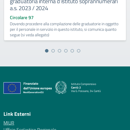
graduatoria interna d’istituto soprannumerari
a.s. 2023 / 2024
Circolare 97
Dovendo procedere alla compilazione delle graduatorie in oggetto
per il personale in servizio in questo istituto, si comunica quanto
segue (si veda allegato)
Istituto Comprensivo
Cantù 2
Via G. Fossano, 34 Cantù
— Visita la pagina iniziale della scuola
Link Esterni
MIUR
Ufficio Scolastico Regionale