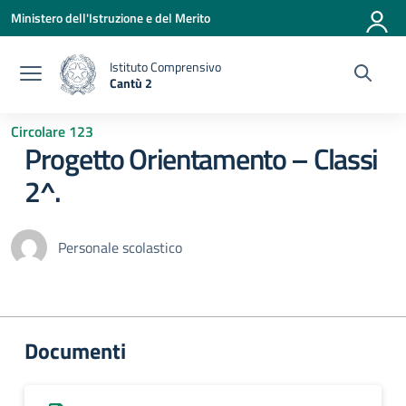
Vai ai contenuti
Vai al menu di navigazione
Vai al footer
Ministero dell'Istruzione e del Merito
Istituto Comprensivo
Cantù 2
— Visita la pagina iniziale della scuola
Circolare 123
Progetto Orientamento – Classi
2^.
Personale scolastico
Documenti