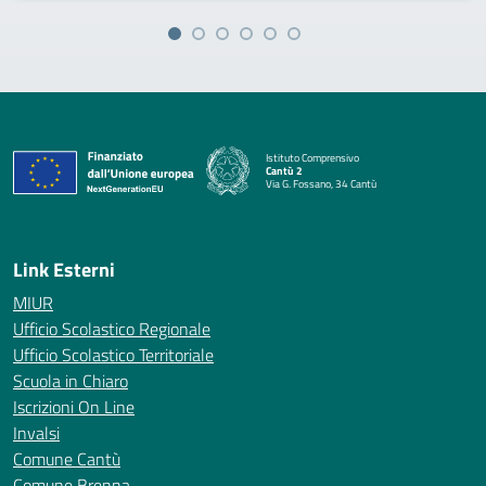
Istituto Comprensivo
Cantù 2
Via G. Fossano, 34 Cantù
— Visita la pagina iniziale della scuola
Link Esterni
MIUR
Ufficio Scolastico Regionale
Ufficio Scolastico Territoriale
Scuola in Chiaro
Iscrizioni On Line
Invalsi
Comune Cantù
Comune Brenna