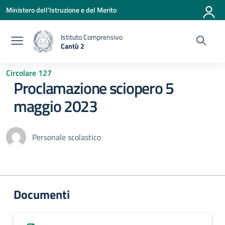
Vai ai contenuti
Vai al menu di navigazione
Vai al footer
Ministero dell'Istruzione e del Merito
Istituto Comprensivo
Cantù 2
— Visita la pagina iniziale della scuola
Circolare 127
Proclamazione sciopero 5
maggio 2023
Personale scolastico
Documenti