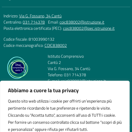
Indirizzo:
Via G. Fossano, 34 Cantù
Centralino:
031 714378
Email:
coic838002@istruzione.it
Posta elettronica certificata (PEC):
coic838002@pec.istruzione.it
Codice fiscale: 81003990132
Codice meccanografico:
COIC838002
Istituto Comprensivo
Cantù 2
Via G. Fossano, 34 Cantù
Telefono: 031 714378
E-mail: coic838002@istruzione.it
PEC: coic838002@pec.istruzione.it
Abbiamo a cuore la tua privacy
Codice Meccanografico: COIC838002
Codice Fiscale: 81003990132
Questo sito web utilizza i cookie per offrirti un’esperienza più
pertinente ricordando le tue preferenze e ripetendo le visite.
Cliccando su "Accetta tutto", acconsenti all'uso di TUTTI i cookie.
Per fornire un consenso controllato clicca sul bottone “scopri di più
e personalizza” oppure rifiuta per rifiutarli tutti.