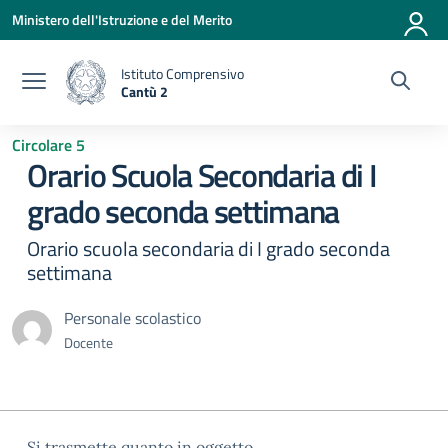
Vai ai contenuti
Vai al menu di navigazione
Vai al footer
Ministero dell'Istruzione e del Merito
Istituto Comprensivo
Cantù 2
— Visita la pagina iniziale della scuola
Circolare 5
Orario Scuola Secondaria di I
grado seconda settimana
Orario scuola secondaria di I grado seconda
settimana
Personale scolastico
Docente
Si trasmette quanto in oggetto.