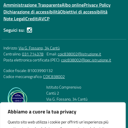
Amministrazione Trasparente
Albo online
Privacy Policy
Dichiarazione di accessibilità
Obiettivi di accessibilità
Note Legali
Crediti
AVCP
Seguici su:
Indirizzo:
Via G. Fossano, 34 Cantù
Centralino:
031 714378
Email:
coic838002@istruzione.it
Posta elettronica certificata (PEC):
coic838002@pec.istruzione.it
Codice fiscale: 81003990132
Codice meccanografico:
COIC838002
Istituto Comprensivo
Cantù 2
Via G. Fossano, 34 Cantù
Telefono: 031 714378
Abbiamo a cuore la tua privacy
E-mail: coic838002@istruzione.it
PEC: coic838002@pec.istruzione.it
Questo sito web utilizza i cookie per offrirti un’esperienza più
Codice Meccanografico: COIC838002