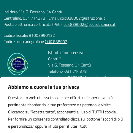
Indirizzo:
Via G. Fossano, 34 Cantù
Centralino:
031 714378
Email:
coic838002@istruzione.it
Posta elettronica certificata (PEC):
coic838002@pec.istruzione.it
Codice fiscale: 81003990132
Codice meccanografico:
COIC838002
Istituto Comprensivo
Cantù 2
Via G. Fossano, 34 Cantù
Telefono: 031 714378
E-mail: coic838002@istruzione.it
PEC: coic838002@pec.istruzione.it
Abbiamo a cuore la tua privacy
Codice Meccanografico: COIC838002
Codice Fiscale: 81003990132
Questo sito web utilizza i cookie per offrirti un’esperienza più
pertinente ricordando le tue preferenze e ripetendo le visite.
Cliccando su "Accetta tutto", acconsenti all'uso di TUTTI i cookie.
Per fornire un consenso controllato clicca sul bottone “scopri di più
e personalizza” oppure rifiuta per rifiutarli tutti.
Idea e progetto di Designers Italia