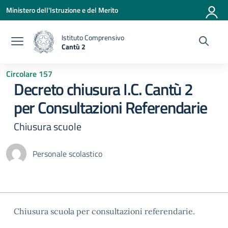
Vai ai contenuti
Vai al menu di navigazione
Vai al footer
Ministero dell'Istruzione e del Merito
Istituto Comprensivo
Cantù 2
— Visita la pagina iniziale della scuola
Circolare 157
Decreto chiusura I.C. Cantù 2
per Consultazioni Referendarie
Chiusura scuole
Personale scolastico
Chiusura scuola per consultazioni referendarie.