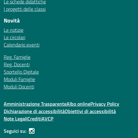
Le schede didattiche
I progetti delle classi
Novità
Le notizie
Le circolari
Calendario eventi
Reg. Famiglie
Reg. Docenti
Sportello Digitale
Moduli Famiglie
Moduli Docenti
Amministrazione Trasparente
Albo online
Privacy Policy
Dichiarazione di accessibilità
Obiettivi di accessibilità
Note Legali
Crediti
AVCP
Seguici su: