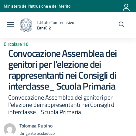
Vai ai contenuti
Vai al menu di navigazione
Vai al footer
Ministero dell'Istruzione e del Merito
Istituto Comprensivo
Cantù 2
— Visita la pagina iniziale della scuola
Circolare 16
Convocazione Assemblea dei
genitori per l’elezione dei
rappresentanti nei Consigli di
interclasse_ Scuola Primaria
Convocazione Assemblea dei genitori per
l’elezione dei rappresentanti nei Consigli di
interclasse_ Scuola Primaria
Tolomea Rubino
Dirigente Scolastico