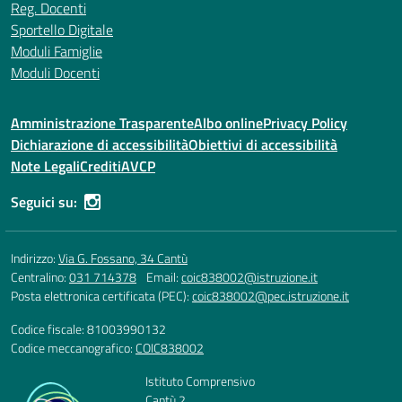
Reg. Docenti
Sportello Digitale
Moduli Famiglie
Moduli Docenti
Amministrazione Trasparente
Albo online
Privacy Policy
Dichiarazione di accessibilità
Obiettivi di accessibilità
Note Legali
Crediti
AVCP
Seguici su:
Indirizzo:
Via G. Fossano, 34 Cantù
Centralino:
031 714378
Email:
coic838002@istruzione.it
Posta elettronica certificata (PEC):
coic838002@pec.istruzione.it
Codice fiscale: 81003990132
Codice meccanografico:
COIC838002
Istituto Comprensivo
Cantù 2