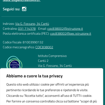
Seguici su:
Indirizzo:
Via G. Fossano, 34 Cantù
Centralino:
031 714378
Email:
coic838002@istruzione.it
Posta elettronica certificata (PEC):
coic838002@pec.istruzione.it
Codice fiscale: 81003990132
Codice meccanografico:
COIC838002
Istituto Comprensivo
Cantù 2
Via G. Fossano, 34 Cantù
Telefono: 031 714378
Abbiamo a cuore la tua privacy
E-mail: coic838002@istruzione.it
PEC: coic838002@pec.istruzione.it
Questo sito web utilizza i cookie per offrirti un’esperienza più
Codice Meccanografico: COIC838002
pertinente ricordando le tue preferenze e ripetendo le visite.
Codice Fiscale: 81003990132
Cliccando su "Accetta tutto", acconsenti all'uso di TUTTI i cookie.
Per fornire un consenso controllato clicca sul bottone “scopri di più