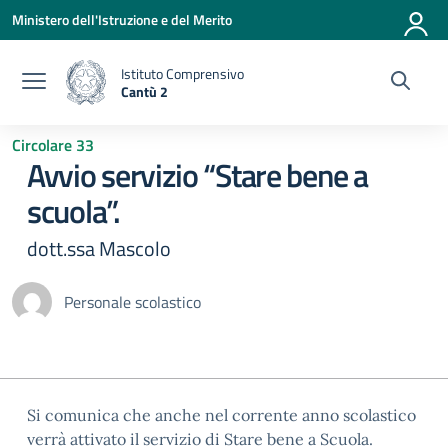
Vai ai contenuti
Vai al menu di navigazione
Vai al footer
Ministero dell'Istruzione e del Merito
Istituto Comprensivo
Cantù 2
— Visita la pagina iniziale della scuola
Circolare 33
Avvio servizio “Stare bene a
scuola”.
dott.ssa Mascolo
Personale scolastico
Si comunica che anche nel corrente anno scolastico
verrà attivato il servizio di Stare bene a Scuola.