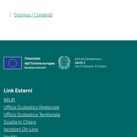
Stampa / Condividi
Istituto Comprensivo
Cantù 2
Via G. Fossano, 34 Cantù
— Visita la pagina iniziale della scuola
Link Esterni
MIUR
Ufficio Scolastico Regionale
Ufficio Scolastico Territoriale
Scuola in Chiaro
Iscrizioni On Line
Invalsi