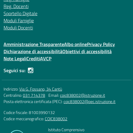
Reg. Docenti
Sportello Digitale
Moduli Famiglie
Moduli Docenti
Amministrazione Trasparente
Albo online
Privacy Policy
Dichiarazione di accessibilità
Obiettivi di accessibilità
Note Legali
Crediti
AVCP
Seguici su:
Indirizzo:
Via G. Fossano, 34 Cantù
Centralino:
031 714378
Email:
coic838002@istruzione.it
Posta elettronica certificata (PEC):
coic838002@pec.istruzione.it
Codice fiscale: 81003990132
Codice meccanografico:
COIC838002
Istituto Comprensivo