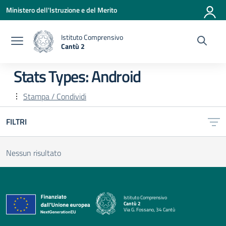
Vai ai contenuti
Vai al menu di navigazione
Vai al footer
Ministero dell'Istruzione e del Merito
Istituto Comprensivo
Cantù 2
— Visita la pagina iniziale della scuola
Stats Types:
Android
Stampa / Condividi
FILTRI
Nessun risultato
Istituto Comprensivo
Cantù 2
Via G. Fossano, 34 Cantù
— Visita la pagina iniziale della scuola