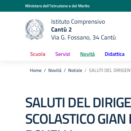
Vai ai contenuti
Vai al menu di navigazione
Vai al footer
Ministero dell'Istruzione e del Merito
Istituto Comprensivo
Cantù 2
Via G. Fossano, 34 Cantù
e della scuola
— Visita la pagina iniziale del
Scuola
Servizi
Novità
Didattica
Home
Novità
Notizie
SALUTI DEL DIRIGE
SALUTI DEL DIRIG
SCOLASTICO GIAN