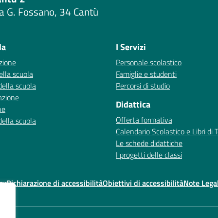
a G. Fossano, 34 Cantù
Visita la pagina iniziale della scuola
la
I Servizi
zione
Personale scolastico
ella scuola
Famiglie e studenti
della scuola
Percorsi di studio
azione
Didattica
ne
Offerta formativa
della scuola
Calendario Scolastico e Libri di 
Le schede didattiche
I progetti delle classi
cy
Dichiarazione di accessibilità
Obiettivi di accessibilità
Note Legal