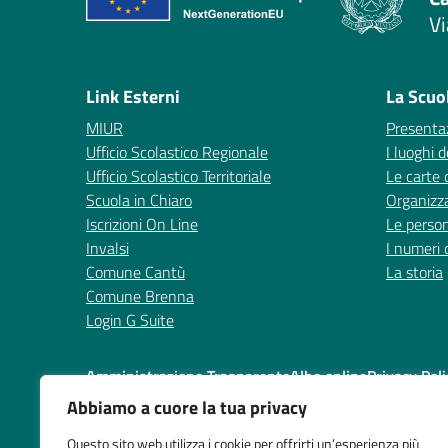
Vi
— 
Link Esterni
La Scuo
MIUR
Presenta
Ufficio Scolastico Regionale
I luoghi d
Ufficio Scolastico Territoriale
Le carte 
Scuola in Chiaro
Organizz
Iscrizioni On Line
Le perso
Invalsi
I numeri 
Comune Cantù
La storia
Comune Brenna
Login G Suite
Amministrazione Trasparente
Albo online
Privacy Poli
Abbiamo a cuore la tua privacy
Questo sito web utilizza i cookie per offrirti un’esperienza più