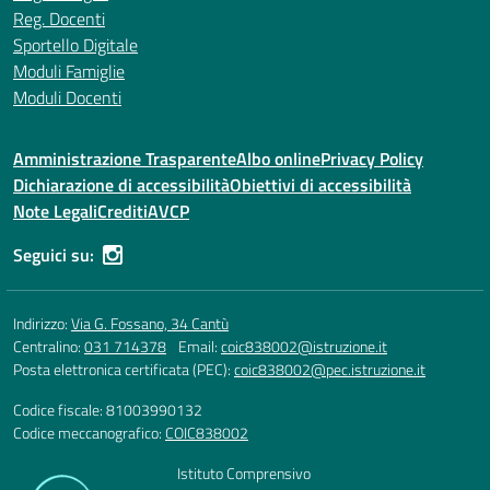
Reg. Docenti
Sportello Digitale
Moduli Famiglie
Moduli Docenti
Amministrazione Trasparente
Albo online
Privacy Policy
Dichiarazione di accessibilità
Obiettivi di accessibilità
Note Legali
Crediti
AVCP
Seguici su:
Indirizzo:
Via G. Fossano, 34 Cantù
Centralino:
031 714378
Email:
coic838002@istruzione.it
Posta elettronica certificata (PEC):
coic838002@pec.istruzione.it
Codice fiscale: 81003990132
Codice meccanografico:
COIC838002
Istituto Comprensivo