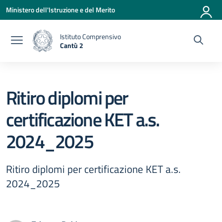
Vai ai contenuti
Vai al menu di navigazione
Vai al footer
Ministero dell'Istruzione e del Merito
Istituto Comprensivo
Cantù 2
— Visita la pagina iniziale della scuola
Ritiro diplomi per
certificazione KET a.s.
2024_2025
Ritiro diplomi per certificazione KET a.s.
2024_2025