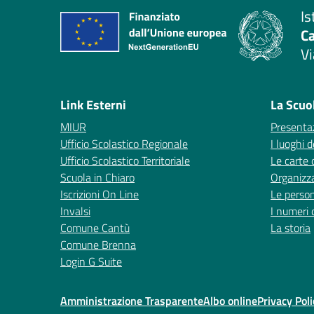
Is
C
Vi
— 
Link Esterni
La Scuo
MIUR
Presenta
Ufficio Scolastico Regionale
I luoghi d
Ufficio Scolastico Territoriale
Le carte 
Scuola in Chiaro
Organizz
Iscrizioni On Line
Le perso
Invalsi
I numeri 
Comune Cantù
La storia
Comune Brenna
Login G Suite
Amministrazione Trasparente
Albo online
Privacy Poli