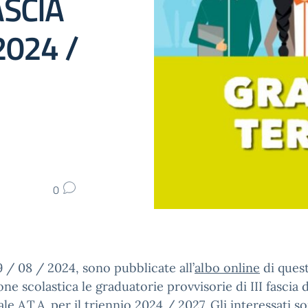
ASCIA
2024 /
0
9 / 08 / 2024, sono pubblicate all’
albo online
di ques
ione scolastica le graduatorie provvisorie di III fascia 
le A.T.A. per il triennio 2024 / 2027. Gli interessati s