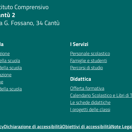
tituto Comprensivo
antù 2
a G. Fossano, 34 Cantù
Visita la pagina iniziale della scuola
la
I Servizi
zione
Personale scolastico
ella scuola
Famiglie e studenti
della scuola
Percorsi di studio
azione
Didattica
ne
Offerta formativa
della scuola
Calendario Scolastico e Libri di 
Le schede didattiche
I progetti delle classi
cy
Dichiarazione di accessibilità
Obiettivi di accessibilità
Note Legal