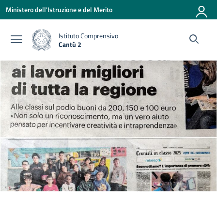
Vai ai contenuti
Vai al menu di navigazione
Vai al footer
Ministero dell'Istruzione e del Merito
Istituto Comprensivo
Cantù 2
— Visita la pagina iniziale della scuola