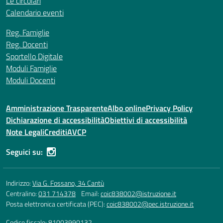
Le circolari
Calendario eventi
Reg. Famiglie
Reg. Docenti
Sportello Digitale
Moduli Famiglie
Moduli Docenti
Amministrazione Trasparente
Albo online
Privacy Policy
Dichiarazione di accessibilità
Obiettivi di accessibilità
Note Legali
Crediti
AVCP
Seguici su:
Indirizzo:
Via G. Fossano, 34 Cantù
Centralino:
031 714378
Email:
coic838002@istruzione.it
Posta elettronica certificata (PEC):
coic838002@pec.istruzione.it
Codice fiscale: 81003990132