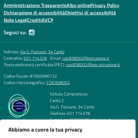
Amministrazione Trasparente
Albo online
Privacy Policy
Dichiarazione di accessibilità
Obiettivi di accessibilità
Note Legali
Crediti
AVCP
Seguici su:
Indirizzo:
Via G. Fossano, 34 Cantù
Centralino:
031 714378
Email:
coic838002@istruzione.it
Posta elettronica certificata (PEC):
coic838002@pec.istruzione.it
Codice fiscale: 81003990132
Codice meccanografico:
COIC838002
Istituto Comprensivo
Cantù 2
Via G. Fossano, 34 Cantù
Telefono: 031 714378
E-mail: coic838002@istruzione.it
PEC: coic838002@pec.istruzione.it
Abbiamo a cuore la tua privacy
Codice Meccanografico: COIC838002