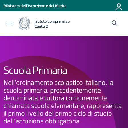
Vai ai contenuti
Vai al menu di navigazione
Vai al footer
Ministero dell'Istruzione e del Merito
Istituto Comprensivo
Cantù 2
— Visita la pagina iniziale della scuola
Scuola Primaria
Nell’ordinamento scolastico italiano, la
scuola primaria, precedentemente
denominata e tuttora comunemente
chiamata scuola elementare, rappresenta
il primo livello del primo ciclo di studio
dell’istruzione obbligatoria.