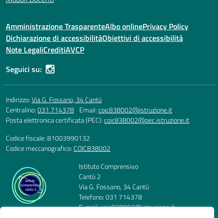
Amministrazione Trasparente
Albo online
Privacy Policy
Dichiarazione di accessibilità
Obiettivi di accessibilità
Note Legali
Crediti
AVCP
Seguici su:
Indirizzo:
Via G. Fossano, 34 Cantù
Centralino:
031 714378
Email:
coic838002@istruzione.it
Posta elettronica certificata (PEC):
coic838002@pec.istruzione.it
Codice fiscale: 81003990132
Codice meccanografico:
COIC838002
Istituto Comprensivo
Cantù 2
Via G. Fossano, 34 Cantù
Telefono: 031 714378
E-mail: coic838002@istruzione.it
PEC: coic838002@pec.istruzione.it