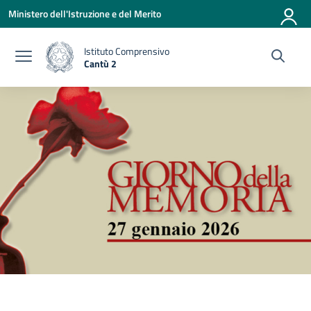
Vai ai contenuti
Vai al menu di navigazione
Vai al footer
Ministero dell'Istruzione e del Merito
Istituto Comprensivo
Cantù 2
— Visita la pagina iniziale della scuola