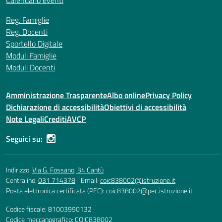
Calendario eventi
Reg. Famiglie
Reg. Docenti
Sportello Digitale
Moduli Famiglie
Moduli Docenti
Amministrazione Trasparente
Albo online
Privacy Policy
Dichiarazione di accessibilità
Obiettivi di accessibilità
Note Legali
Crediti
AVCP
Seguici su:
Indirizzo:
Via G. Fossano, 34 Cantù
Centralino:
031 714378
Email:
coic838002@istruzione.it
Posta elettronica certificata (PEC):
coic838002@pec.istruzione.it
Codice fiscale: 81003990132
Codice meccanografico:
COIC838002