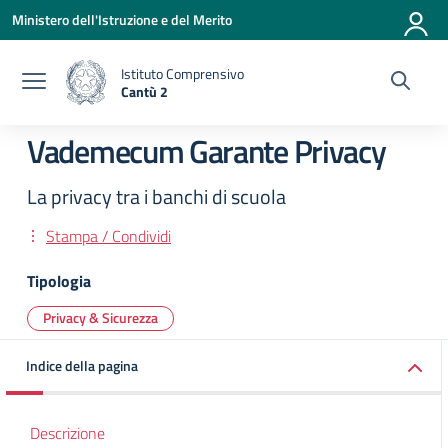
Vai ai contenuti
Vai al menu di navigazione
Vai al footer
Ministero dell'Istruzione e del Merito
Istituto Comprensivo
Cantù 2
— Visita la pagina iniziale della scuola
Vademecum Garante Privacy
La privacy tra i banchi di scuola
Stampa / Condividi
Tipologia
Privacy & Sicurezza
Indice della pagina
Descrizione