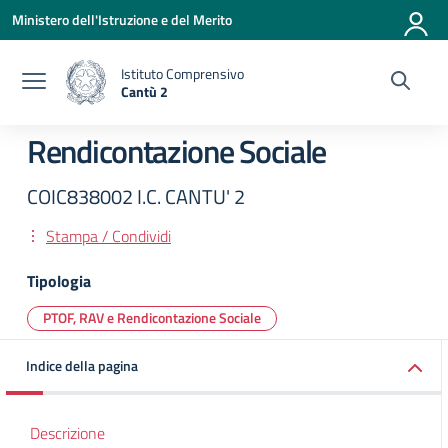
Vai ai contenuti
Vai al menu di navigazione
Vai al footer
Ministero dell'Istruzione e del Merito
Istituto Comprensivo
Cantù 2
— Visita la pagina iniziale della scuola
Rendicontazione Sociale
COIC838002 I.C. CANTU' 2
Stampa / Condividi
Tipologia
PTOF, RAV e Rendicontazione Sociale
Indice della pagina
Descrizione