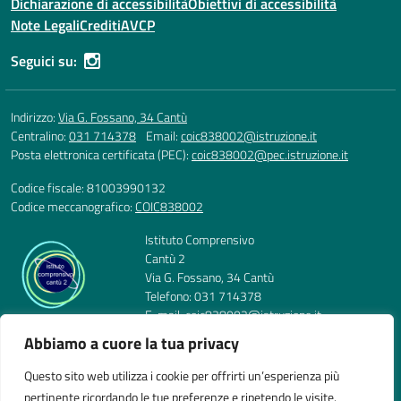
Dichiarazione di accessibilità
Obiettivi di accessibilità
Note Legali
Crediti
AVCP
Seguici su:
Indirizzo:
Via G. Fossano, 34 Cantù
Centralino:
031 714378
Email:
coic838002@istruzione.it
Posta elettronica certificata (PEC):
coic838002@pec.istruzione.it
Codice fiscale: 81003990132
Codice meccanografico:
COIC838002
Istituto Comprensivo
Cantù 2
Via G. Fossano, 34 Cantù
Telefono: 031 714378
E-mail: coic838002@istruzione.it
PEC: coic838002@pec.istruzione.it
Abbiamo a cuore la tua privacy
Codice Meccanografico: COIC838002
Codice Fiscale: 81003990132
Questo sito web utilizza i cookie per offrirti un’esperienza più
pertinente ricordando le tue preferenze e ripetendo le visite.