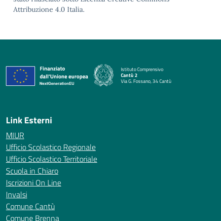
Attribuzione 4.0 Italia.
Istituto Comprensivo
Cantù 2
Via G. Fossano, 34 Cantù
— Visita la pagina iniziale della scuola
Link Esterni
MIUR
Ufficio Scolastico Regionale
Ufficio Scolastico Territoriale
Scuola in Chiaro
Iscrizioni On Line
Invalsi
Comune Cantù
Comune Brenna