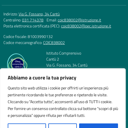
Indirizzo:
Via G. Fossano, 34 Cantù
Centralino:
031 714378
Email:
coic838002@istruzione.it
Posta elettronica certificata (PEC):
coic838002@pec.istruzione.it
Codice fiscale: 81003990132
Codice meccanografico:
COIC838002
Istituto Comprensivo
Cantù 2
Via G. Fossano, 34 Cantù
Telefono: 031 714378
Abbiamo a cuore la tua privacy
E-mail: coic838002@istruzione.it
PEC: coic838002@pec.istruzione.it
Questo sito web utilizza i cookie per offrirti un’esperienza più
Codice Meccanografico: COIC838002
pertinente ricordando le tue preferenze e ripetendo le visite.
Codice Fiscale: 81003990132
Cliccando su "Accetta tutto", acconsenti all'uso di TUTTI i cookie.
Per fornire un consenso controllato clicca sul bottone “scopri di più
e personalizza” oppure rifiuta per rifiutarli tutti.