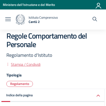
Vai ai contenuti
Vai al menu di navigazione
Vai al footer
Ministero dell'Istruzione e del Merito
Istituto Comprensivo
Cantù 2
— Visita la pagina iniziale della scuola
Regole Comportamento del
Personale
Regolamento d'Istituto
Stampa / Condividi
Tipologia
Regolamento
Indice della pagina