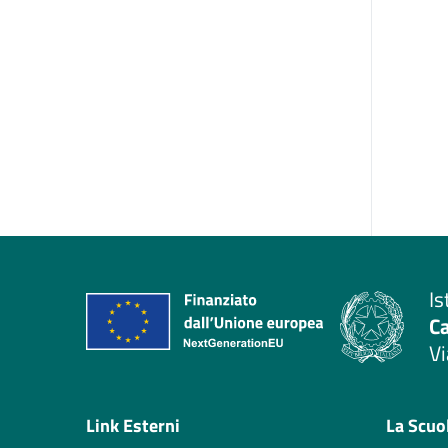
Is
C
Vi
— 
Link Esterni
La Scuo