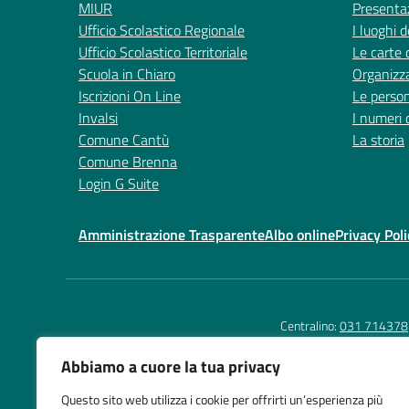
MIUR
Presenta
Ufficio Scolastico Regionale
I luoghi d
Ufficio Scolastico Territoriale
Le carte 
Scuola in Chiaro
Organizz
Iscrizioni On Line
Le perso
Invalsi
I numeri 
Comune Cantù
La storia
Comune Brenna
Login G Suite
Amministrazione Trasparente
Albo online
Privacy Poli
Centralino:
031 714378
Abbiamo a cuore la tua privacy
Questo sito web utilizza i cookie per offrirti un’esperienza più