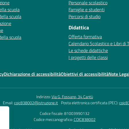
zione
Personale scolastico
ella scuola
Famiglie e studenti
della scuola
Percorsi di studio
azione
Didattica
ne
Offerta formativa
della scuola
Calendario Scolastico e Libri di 
Le schede didattiche
I progetti delle classi
cy
Dichiarazione di accessibilità
Obiettivi di accessibilità
Note Legal
Indirizzo:
Via G. Fossano, 34 Cantù
Email:
coic838002@istruzione.it
Posta elettronica certificata (PEC):
coic8
Codice fiscale: 81003990132
Codice meccanografico:
COIC838002