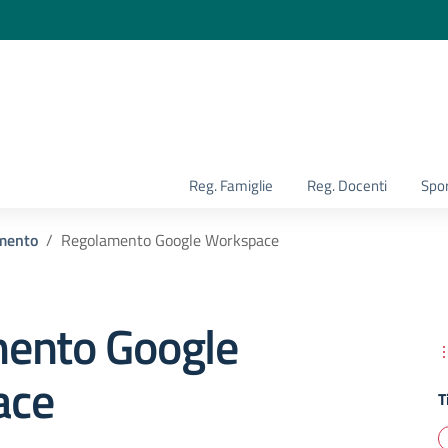
la scuola
Reg. Famiglie
Reg. Docenti
Spor
mento
Regolamento Google Workspace
ento Google
ace
T