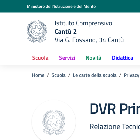
Vai ai contenuti
Vai al menu di navigazione
Vai al footer
Ministero dell'Istruzione e del Merito
Istituto Comprensivo
Cantù 2
Via G. Fossano, 34 Cantù
e della scuola
— Visita la pagina iniziale del
Scuola
Servizi
Novità
Didattica
Home
Scuola
Le carte della scuola
Privacy
DVR Pri
Relazione Tecni