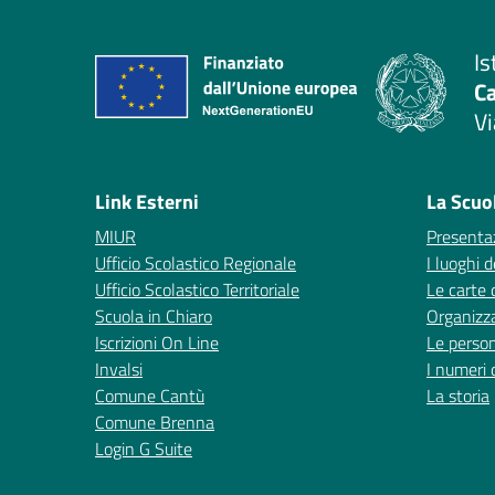
Is
C
Vi
— 
Link Esterni
La Scuo
MIUR
Presenta
Ufficio Scolastico Regionale
I luoghi d
Ufficio Scolastico Territoriale
Le carte 
Scuola in Chiaro
Organizz
Iscrizioni On Line
Le perso
Invalsi
I numeri 
Comune Cantù
La storia
Comune Brenna
Login G Suite