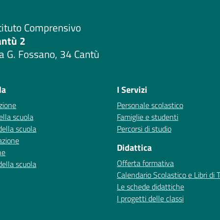
tituto Comprensivo
antù 2
a G. Fossano, 34 Cantù
Visita la pagina iniziale della scuola
la
I Servizi
zione
Personale scolastico
ella scuola
Famiglie e studenti
della scuola
Percorsi di studio
azione
Didattica
ne
Offerta formativa
della scuola
Calendario Scolastico e Libri di 
Le schede didattiche
I progetti delle classi