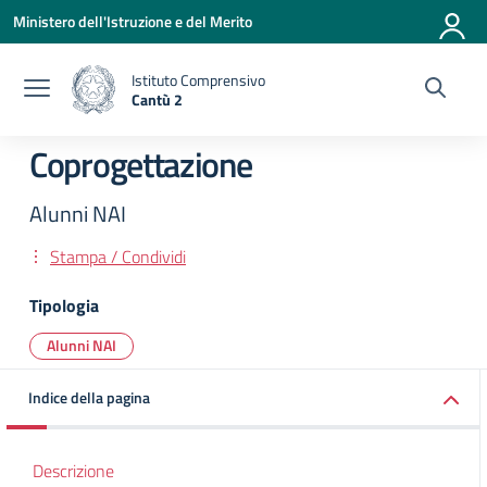
Vai ai contenuti
Vai al menu di navigazione
Vai al footer
Ministero dell'Istruzione e del Merito
Istituto Comprensivo
Cantù 2
— Visita la pagina iniziale della scuola
Coprogettazione
Alunni NAI
Stampa / Condividi
Tipologia
Alunni NAI
Indice della pagina
Descrizione