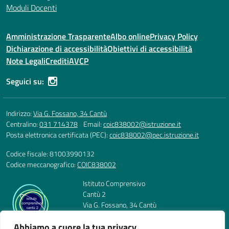
Moduli Docenti
Amministrazione Trasparente
Albo online
Privacy Policy
Dichiarazione di accessibilità
Obiettivi di accessibilità
Note Legali
Crediti
AVCP
Seguici su:
Indirizzo:
Via G. Fossano, 34 Cantù
Centralino:
031 714378
Email:
coic838002@istruzione.it
Posta elettronica certificata (PEC):
coic838002@pec.istruzione.it
Codice fiscale: 81003990132
Codice meccanografico:
COIC838002
Istituto Comprensivo
Cantù 2
Via G. Fossano, 34 Cantù
Telefono: 031 714378
Abbiamo a cuore la tua privacy
E-mail: coic838002@istruzione.it