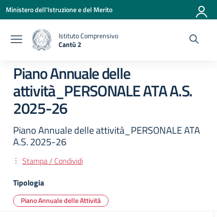
Vai ai contenuti
Vai al menu di navigazione
Vai al footer
Ministero dell'Istruzione e del Merito
Istituto Comprensivo
Cantù 2
— Visita la pagina iniziale della scuola
Piano Annuale delle
attività_PERSONALE ATA A.S.
2025-26
Piano Annuale delle attività_PERSONALE ATA
A.S. 2025-26
Stampa / Condividi
Tipologia
Piano Annuale delle Attività