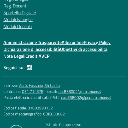
Reg. Docenti
Sportello Digitale
Moduli Famiglie
Moduli Docenti
Amministrazione Trasparente
Albo online
Privacy Policy
Dichiarazione di accessibilità
Obiettivi di accessibilità
Note Legali
Crediti
AVCP
Seguici su:
Indirizzo:
Via G. Fossano, 34 Cantù
Centralino:
031 714378
Email:
coic838002@istruzione.it
Posta elettronica certificata (PEC):
coic838002@pec.istruzione.it
Codice fiscale: 81003990132
Codice meccanografico:
COIC838002
Istituto Comprensivo