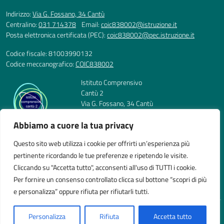
Indirizzo:
Via G. Fossano, 34 Cantù
Centralino:
031 714378
Email:
coic838002@istruzione.it
Posta elettronica certificata (PEC):
coic838002@pec.istruzione.it
Codice fiscale: 81003990132
Codice meccanografico:
COIC838002
Istituto Comprensivo
Cantù 2
Via G. Fossano, 34 Cantù
Telefono: 031 714378
Abbiamo a cuore la tua privacy
E-mail: coic838002@istruzione.it
PEC: coic838002@pec.istruzione.it
Questo sito web utilizza i cookie per offrirti un’esperienza più
Codice Meccanografico: COIC838002
pertinente ricordando le tue preferenze e ripetendo le visite.
Codice Fiscale: 81003990132
Cliccando su "Accetta tutto", acconsenti all'uso di TUTTI i cookie.
Per fornire un consenso controllato clicca sul bottone “scopri di più
e personalizza” oppure rifiuta per rifiutarli tutti.
Idea e progetto di Designers Italia
Personalizza
Rifiuta
Accetta tutto