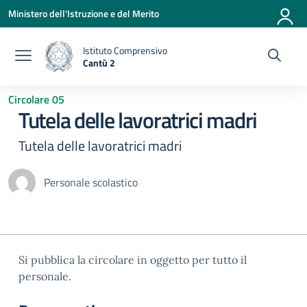
Vai ai contenuti
Vai al menu di navigazione
Vai al footer
Ministero dell'Istruzione e del Merito
Istituto Comprensivo
Cantù 2
— Visita la pagina iniziale della scuola
Circolare 05
Tutela delle lavoratrici madri
Tutela delle lavoratrici madri
Personale scolastico
Si pubblica la circolare in oggetto per tutto il
personale.