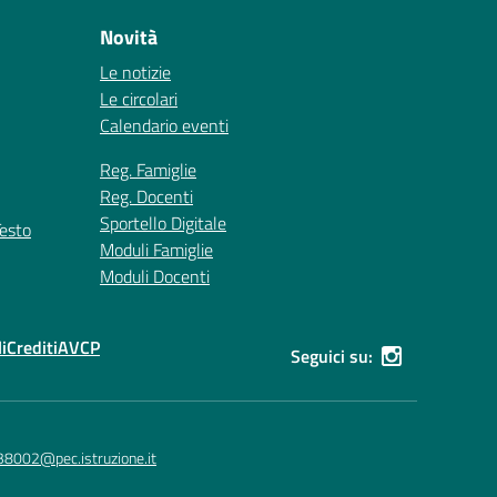
Novità
Le notizie
Le circolari
Calendario eventi
Reg. Famiglie
Reg. Docenti
Sportello Digitale
Testo
Moduli Famiglie
Moduli Docenti
i
Crediti
AVCP
Seguici su:
38002@pec.istruzione.it