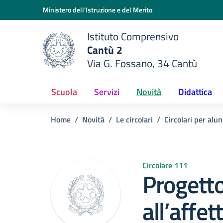
Vai ai contenuti
Vai al menu di navigazione
Vai al footer
Ministero dell'Istruzione e del Merito
Istituto Comprensivo
Cantù 2
Via G. Fossano, 34 Cantù
e della scuola
— Visita la pagina iniziale del
Scuola
Servizi
Novità
Didattica
Home
Novità
Le circolari
Circolari per alun
Circolare 111
Progett
all’affet