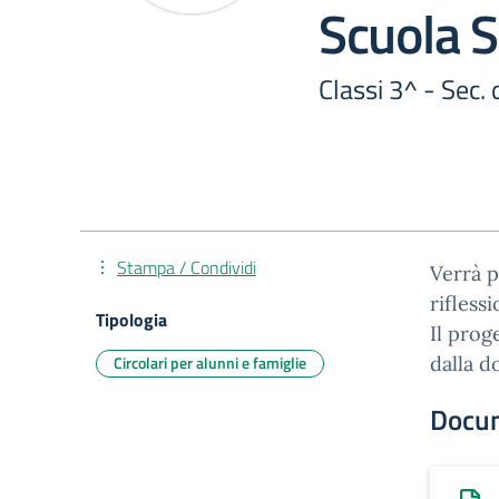
Scuola S
Classi 3^ - Sec. 
Stampa / Condividi
Verrà p
riflessi
Tipologia
Il prog
Circolari per alunni e famiglie
dalla d
Docu