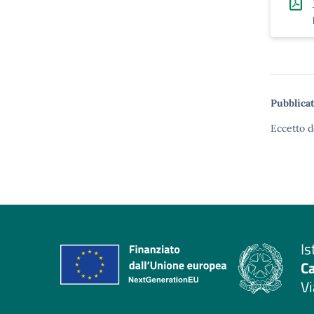
Pubblicat
Eccetto d
Is
C
Vi
— 