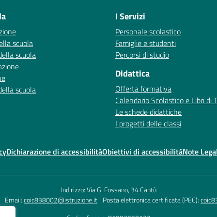
la
I Servizi
zione
Personale scolastico
ella scuola
Famiglie e studenti
della scuola
Percorsi di studio
azione
Didattica
ne
Offerta formativa
della scuola
Calendario Scolastico e Libri di 
Le schede didattiche
I progetti delle classi
cy
Dichiarazione di accessibilità
Obiettivi di accessibilità
Note Legal
Indirizzo:
Via G. Fossano, 34 Cantù
Email:
coic838002@istruzione.it
Posta elettronica certificata (PEC):
coic8