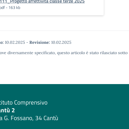
111_Progetto affettività classe terze 2025
pdf - 163 kb
o:
10.02.2025
-
Revisione:
10.02.2025
ove diversamente specificato, questo articolo è stato rilasciato sott
tituto Comprensivo
antù 2
a G. Fossano, 34 Cantù
Visita la pagina iniziale della scuola