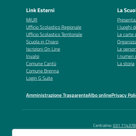
Link Esterni
La Scuo
MIUR
Presenta
Ufficio Scolastico Regionale
I luoghi d
Ufficio Scolastico Territoriale
Le carte 
Scuola in Chiaro
Organizz
Iscrizioni On Line
Le perso
Invalsi
I numeri 
Comune Cantù
La storia
Comune Brenna
Login G Suite
Amministrazione Trasparente
Albo online
Privacy Poli
Centralino:
031 714378