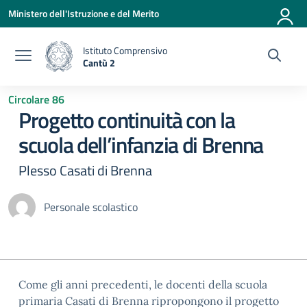
Vai ai contenuti
Vai al menu di navigazione
Vai al footer
Ministero dell'Istruzione e del Merito
Istituto Comprensivo
Cantù 2
— Visita la pagina iniziale della scuola
Circolare 86
Progetto continuità con la
scuola dell’infanzia di Brenna
Plesso Casati di Brenna
Personale scolastico
Come gli anni precedenti, le docenti della scuola
primaria Casati di Brenna ripropongono il progetto