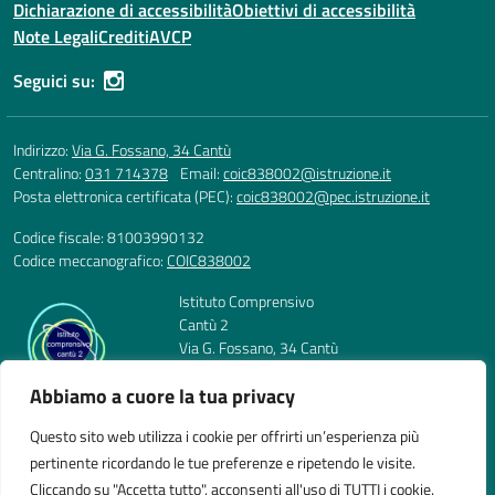
Dichiarazione di accessibilità
Obiettivi di accessibilità
Note Legali
Crediti
AVCP
Seguici su:
Indirizzo:
Via G. Fossano, 34 Cantù
Centralino:
031 714378
Email:
coic838002@istruzione.it
Posta elettronica certificata (PEC):
coic838002@pec.istruzione.it
Codice fiscale: 81003990132
Codice meccanografico:
COIC838002
Istituto Comprensivo
Cantù 2
Via G. Fossano, 34 Cantù
Telefono: 031 714378
Abbiamo a cuore la tua privacy
E-mail: coic838002@istruzione.it
PEC: coic838002@pec.istruzione.it
Questo sito web utilizza i cookie per offrirti un’esperienza più
Codice Meccanografico: COIC838002
pertinente ricordando le tue preferenze e ripetendo le visite.
Codice Fiscale: 81003990132
Cliccando su "Accetta tutto", acconsenti all'uso di TUTTI i cookie.