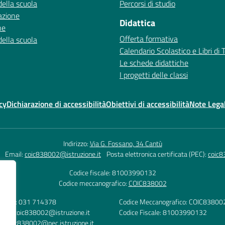
della scuola
Percorsi di studio
azione
Didattica
ne
Offerta formativa
della scuola
Calendario Scolastico e Libri di 
Le schede didattiche
I progetti delle classi
cy
Dichiarazione di accessibilità
Obiettivi di accessibilità
Note Legal
Indirizzo:
Via G. Fossano, 34 Cantù
Email:
coic838002@istruzione.it
Posta elettronica certificata (PEC):
coic8
Codice fiscale: 81003990132
Codice meccanografico:
COIC838002
lefono: 031 714378
Codice Meccanografico: COIC83800
mail: coic838002@istruzione.it
Codice Fiscale: 81003990132
C: coic838002@pec.istruzione.it