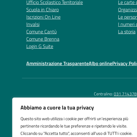
Ufficio Scolastico Territoriale
Le carte 
Scuola in Chiaro
Organizz
Iscrizioni On Line
Le perso
Invalsi
I numeri 
Comune Cantù
La storia
Comune Brenna
Login G Suite
Amministrazione Trasparente
Albo online
Privacy Poli
Centralino:
031 714378
Abbiamo a cuore la tua privacy
Questo sito web utilizza i cookie per offrirti un’esperienza più
Istituto Comprensivo
Te
pertinente ricordando le tue preferenze e ripetendo le visite.
Cantù 2
E-
Cliccando su "Accetta tutto", acconsenti all'uso di TUTTI i cookie.
Via G. Fossano, 34 Cantù
PE