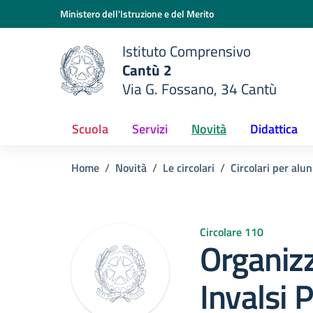
Vai ai contenuti
Vai al menu di navigazione
Vai al footer
Ministero dell'Istruzione e del Merito
Istituto Comprensivo
Cantù 2
Via G. Fossano, 34 Cantù
e della scuola
— Visita la pagina iniziale del
Scuola
Servizi
Novità
Didattica
Home
Novità
Le circolari
Circolari per alun
Circolare 110
Organiz
Invalsi 