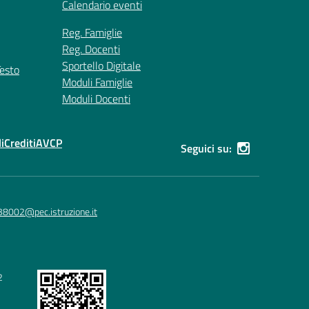
Calendario eventi
Reg. Famiglie
Reg. Docenti
Sportello Digitale
Testo
Moduli Famiglie
Moduli Docenti
i
Crediti
AVCP
Seguici su:
38002@pec.istruzione.it
2