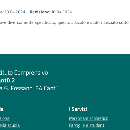
o:
10.04.2024
-
Revisione:
10.04.2024
ove diversamente specificato, questo articolo è stato rilasciato sott
tituto Comprensivo
antù 2
a G. Fossano, 34 Cantù
Visita la pagina iniziale della scuola
la
I Servizi
zione
Personale scolastico
ella scuola
Famiglie e studenti