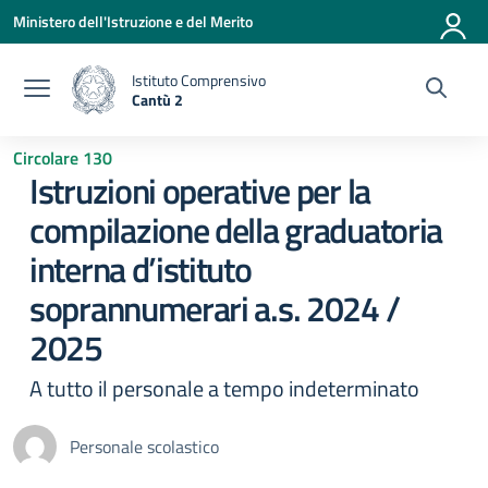
Vai ai contenuti
Vai al menu di navigazione
Vai al footer
Ministero dell'Istruzione e del Merito
Istituto Comprensivo
Cantù 2
— Visita la pagina iniziale della scuola
Circolare 130
Istruzioni operative per la
compilazione della graduatoria
interna d’istituto
soprannumerari a.s. 2024 /
2025
A tutto il personale a tempo indeterminato
Personale scolastico