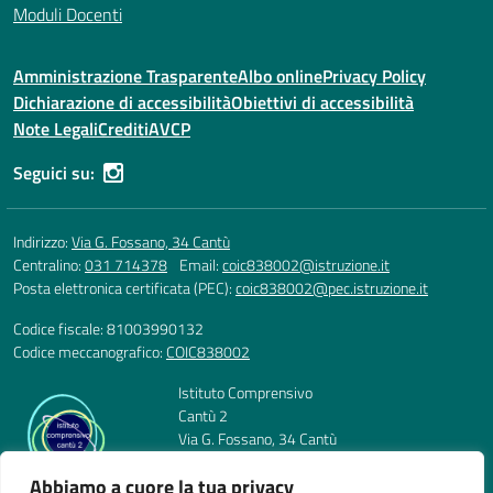
Moduli Docenti
Amministrazione Trasparente
Albo online
Privacy Policy
Dichiarazione di accessibilità
Obiettivi di accessibilità
Note Legali
Crediti
AVCP
Seguici su:
Indirizzo:
Via G. Fossano, 34 Cantù
Centralino:
031 714378
Email:
coic838002@istruzione.it
Posta elettronica certificata (PEC):
coic838002@pec.istruzione.it
Codice fiscale: 81003990132
Codice meccanografico:
COIC838002
Istituto Comprensivo
Cantù 2
Via G. Fossano, 34 Cantù
Telefono: 031 714378
Abbiamo a cuore la tua privacy
E-mail: coic838002@istruzione.it