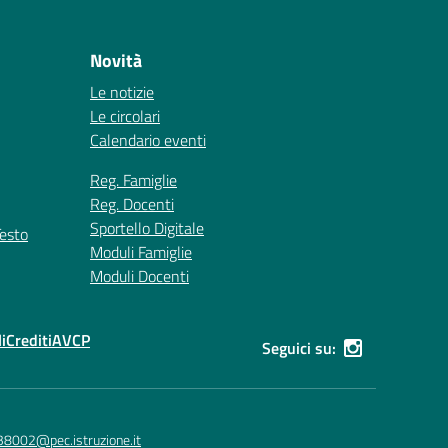
Novità
Le notizie
Le circolari
Calendario eventi
Reg. Famiglie
Reg. Docenti
Sportello Digitale
Testo
Moduli Famiglie
Moduli Docenti
i
Crediti
AVCP
Seguici su:
38002@pec.istruzione.it