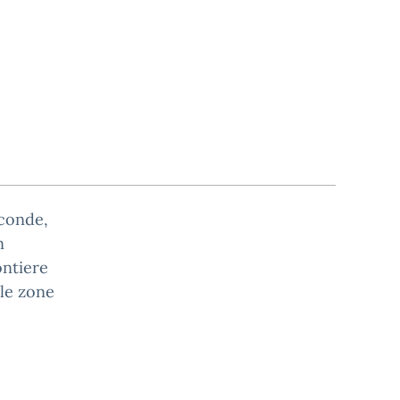
econde,
n
ontiere
lle zone