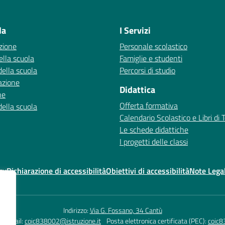
Visita la pagina iniziale della scuola
la
I Servizi
zione
Personale scolastico
ella scuola
Famiglie e studenti
della scuola
Percorsi di studio
azione
Didattica
ne
Offerta formativa
della scuola
Calendario Scolastico e Libri di 
Le schede didattiche
I progetti delle classi
cy
Dichiarazione di accessibilità
Obiettivi di accessibilità
Note Legal
Indirizzo:
Via G. Fossano, 34 Cantù
Email:
coic838002@istruzione.it
Posta elettronica certificata (PEC):
coic8