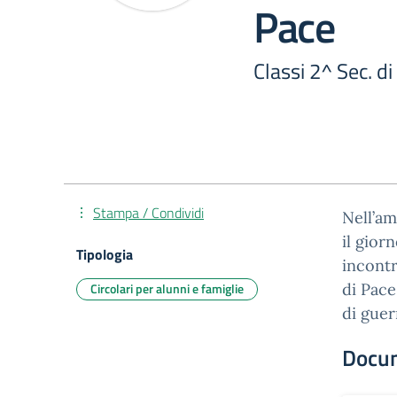
Pace
Classi 2^ Sec. di
Stampa / Condividi
Nell’am
il gior
Tipologia
incontr
Circolari per alunni e famiglie
di Pace
di gue
Docu