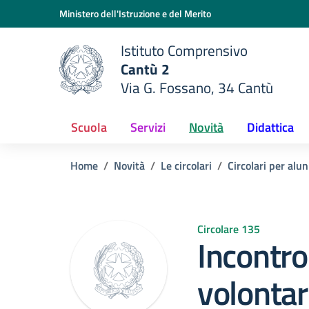
Vai ai contenuti
Vai al menu di navigazione
Vai al footer
Ministero dell'Istruzione e del Merito
Istituto Comprensivo
Cantù 2
Via G. Fossano, 34 Cantù
e della scuola
— Visita la pagina iniziale del
Scuola
Servizi
Novità
Didattica
Home
Novità
Le circolari
Circolari per alun
Circolare 135
Incontro 
volontar