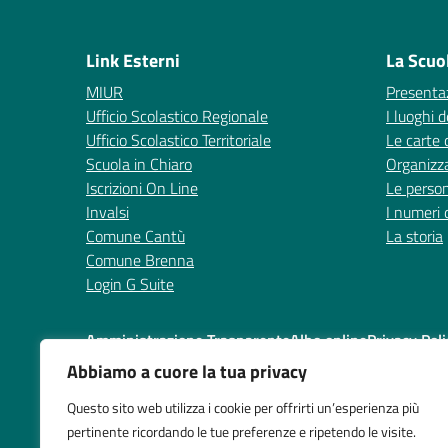
— 
Link Esterni
La Scuo
MIUR
Presenta
Ufficio Scolastico Regionale
I luoghi d
Ufficio Scolastico Territoriale
Le carte 
Scuola in Chiaro
Organizz
Iscrizioni On Line
Le perso
Invalsi
I numeri 
Comune Cantù
La storia
Comune Brenna
Login G Suite
Amministrazione Trasparente
Albo online
Privacy Poli
Abbiamo a cuore la tua privacy
Questo sito web utilizza i cookie per offrirti un’esperienza più
pertinente ricordando le tue preferenze e ripetendo le visite.
Centralino:
031 714378