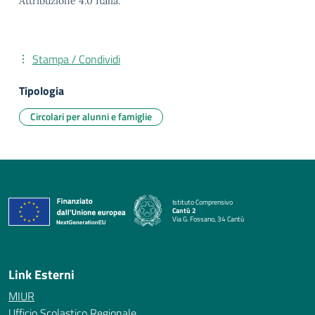
Attribuzione 4.0 Italia.
Stampa / Condividi
Tipologia
Circolari per alunni e famiglie
Istituto Comprensivo
Cantù 2
Via G. Fossano, 34 Cantù
— Visita la pagina iniziale della scuola
Link Esterni
MIUR
Ufficio Scolastico Regionale