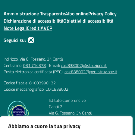
Amministrazione Trasparente
Albo online
Privacy Policy
Dichiarazione di accessibilità
Obiettivi di accessibilità
Note Legali
Crediti
AVCP
Seguici su:
Indirizzo:
Via G. Fossano, 34 Cantù
Centralino:
031 714378
Email:
coic838002@istruzione.it
Posta elettronica certificata (PEC):
coic838002@pec.istruzione.it
Codice fiscale: 81003990132
Codice meccanografico:
COIC838002
Istituto Comprensivo
Cantù 2
Via G. Fossano, 34 Cantù
Telefono: 031 714378
Abbiamo a cuore la tua privacy
E-mail: coic838002@istruzione.it
PEC: coic838002@pec.istruzione.it