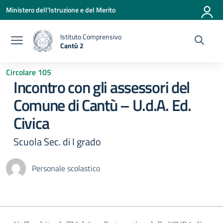
Vai ai contenuti
Vai al menu di navigazione
Vai al footer
Ministero dell'Istruzione e del Merito
Istituto Comprensivo
Cantù 2
— Visita la pagina iniziale della scuola
Circolare 105
Incontro con gli assessori del
Comune di Cantù – U.d.A. Ed.
Civica
Scuola Sec. di I grado
Personale scolastico