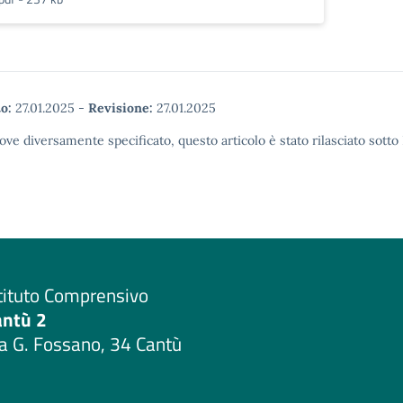
o:
27.01.2025
-
Revisione:
27.01.2025
ove diversamente specificato, questo articolo è stato rilasciato sott
tituto Comprensivo
antù 2
a G. Fossano, 34 Cantù
Visita la pagina iniziale della scuola