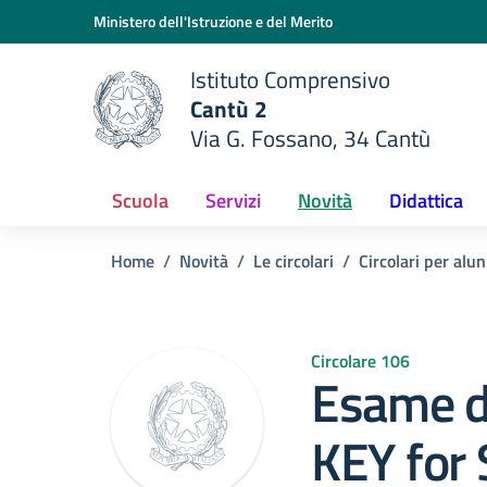
Vai ai contenuti
Vai al menu di navigazione
Vai al footer
Ministero dell'Istruzione e del Merito
Istituto Comprensivo
Cantù 2
Via G. Fossano, 34 Cantù
e della scuola
— Visita la pagina iniziale del
Scuola
Servizi
Novità
Didattica
Home
Novità
Le circolari
Circolari per alun
Circolare 106
Esame di
KEY for