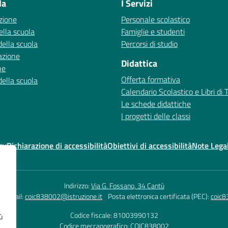
la
I Servizi
zione
Personale scolastico
ella scuola
Famiglie e studenti
della scuola
Percorsi di studio
azione
Didattica
ne
Offerta formativa
della scuola
Calendario Scolastico e Libri di 
Le schede didattiche
I progetti delle classi
cy
Dichiarazione di accessibilità
Obiettivi di accessibilità
Note Legal
Indirizzo:
Via G. Fossano, 34 Cantù
Email:
coic838002@istruzione.it
Posta elettronica certificata (PEC):
coic8
Codice fiscale: 81003990132
ù
Codice meccanografico:
COIC838002