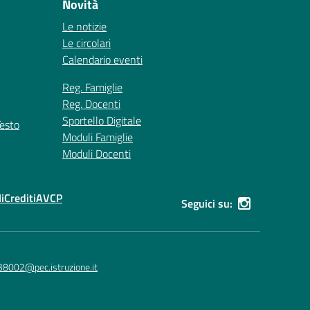
Novità
Le notizie
Le circolari
Calendario eventi
Reg. Famiglie
Reg. Docenti
Sportello Digitale
Testo
Moduli Famiglie
Moduli Docenti
i
Crediti
AVCP
Seguici su:
38002@pec.istruzione.it