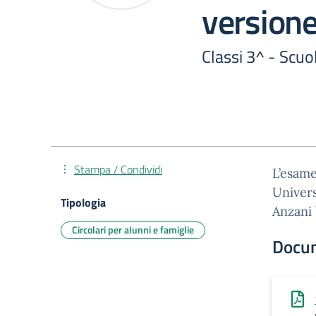
version
Classi 3^ - Scuol
Stampa / Condividi
L’esame
Univers
Tipologia
Anzani 
Circolari per alunni e famiglie
Docu