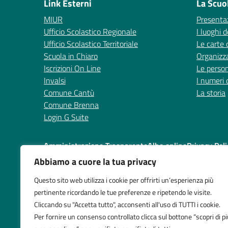
Link Esterni
La Scuo
MIUR
Presenta
Ufficio Scolastico Regionale
I luoghi d
Ufficio Scolastico Territoriale
Le carte 
Scuola in Chiaro
Organizz
Iscrizioni On Line
Le perso
Invalsi
I numeri 
Comune Cantù
La storia
Comune Brenna
Login G Suite
Amministrazione Trasparente
Albo online
Privacy Poli
Abbiamo a cuore la tua privacy
Questo sito web utilizza i cookie per offrirti un’esperienza più
pertinente ricordando le tue preferenze e ripetendo le visite.
Centralino:
031 714378
Cliccando su "Accetta tutto", acconsenti all'uso di TUTTI i cookie.
Per fornire un consenso controllato clicca sul bottone “scopri di pi