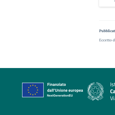
Pubblicat
Eccetto d
Is
C
Vi
— 