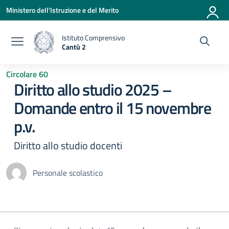
Vai ai contenuti
Vai al menu di navigazione
Vai al footer
Ministero dell'Istruzione e del Merito
Istituto Comprensivo
Cantù 2
— Visita la pagina iniziale della scuola
Circolare 60
Diritto allo studio 2025 –
Domande entro il 15 novembre
p.v.
Diritto allo studio docenti
Personale scolastico