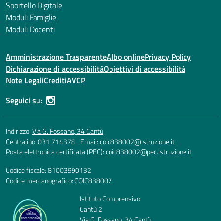
Sportello Digitale
Moduli Famiglie
Moduli Docenti
Amministrazione Trasparente
Albo online
Privacy Policy
Dichiarazione di accessibilità
Obiettivi di accessibilità
Note Legali
Crediti
AVCP
Seguici su:
Indirizzo:
Via G. Fossano, 34 Cantù
Centralino:
031 714378
Email:
coic838002@istruzione.it
Posta elettronica certificata (PEC):
coic838002@pec.istruzione.it
Codice fiscale: 81003990132
Codice meccanografico:
COIC838002
Istituto Comprensivo
Cantù 2
Via G. Fossano, 34 Cantù