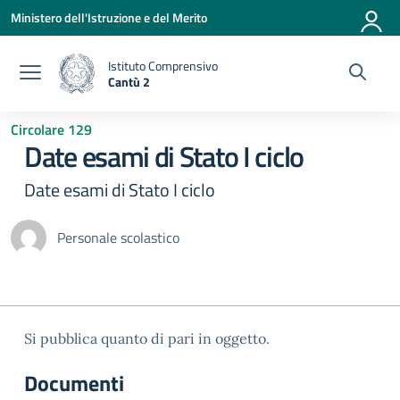
Vai ai contenuti
Vai al menu di navigazione
Vai al footer
Ministero dell'Istruzione e del Merito
Istituto Comprensivo
Cantù 2
— Visita la pagina iniziale della scuola
Circolare 129
Date esami di Stato I ciclo
Date esami di Stato I ciclo
Personale scolastico
Si pubblica quanto di pari in oggetto.
Documenti