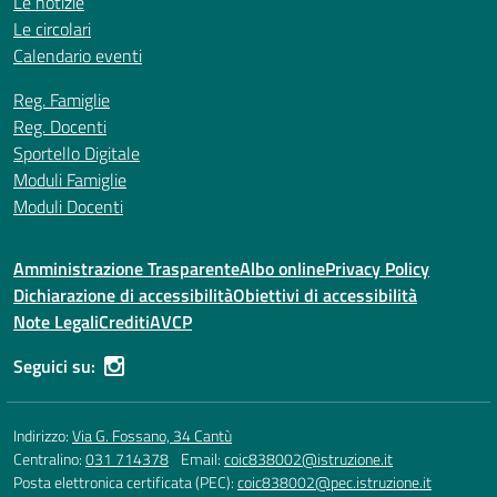
Le notizie
Le circolari
Calendario eventi
Reg. Famiglie
Reg. Docenti
Sportello Digitale
Moduli Famiglie
Moduli Docenti
Amministrazione Trasparente
Albo online
Privacy Policy
Dichiarazione di accessibilità
Obiettivi di accessibilità
Note Legali
Crediti
AVCP
Seguici su:
Indirizzo:
Via G. Fossano, 34 Cantù
Centralino:
031 714378
Email:
coic838002@istruzione.it
Posta elettronica certificata (PEC):
coic838002@pec.istruzione.it