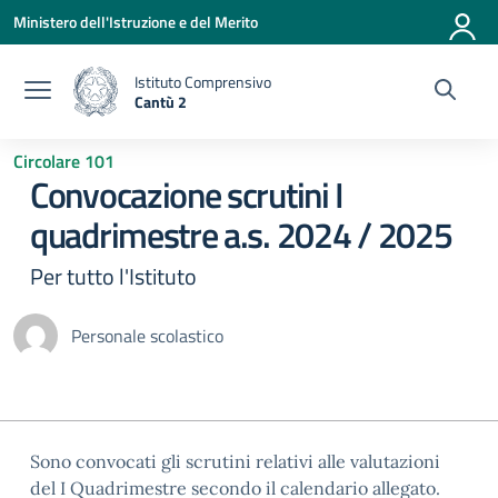
Vai ai contenuti
Vai al menu di navigazione
Vai al footer
Ministero dell'Istruzione e del Merito
Istituto Comprensivo
Cantù 2
— Visita la pagina iniziale della scuola
Circolare 101
Convocazione scrutini I
quadrimestre a.s. 2024 / 2025
Per tutto l'Istituto
Personale scolastico
Sono convocati gli scrutini relativi alle valutazioni
del I Quadrimestre secondo il calendario allegato.