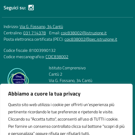
Seguici su:
Indirizzo:
Via G. Fossano, 34 Cantù
Centralino:
031 714378
Email:
coic838002@istruzione.it
Posta elettronica certificata (PEC):
coic838002@pec.istruzione.it
Codice fiscale: 81003990132
Codice meccanografico:
COIC838002
Istituto Comprensivo
Cantù 2
Via G. Fossano, 34 Cantù
Telefono: 031 714378
Abbiamo a cuore la tua privacy
E-mail: coic838002@istruzione.it
PEC: coic838002@pec.istruzione.it
Questo sito web utilizza i cookie per offrirti un’esperienza più
Codice Meccanografico: COIC838002
pertinente ricordando le tue preferenze e ripetendo le visite.
Codice Fiscale: 81003990132
Cliccando su "Accetta tutto", acconsenti all'uso di TUTTI i cookie.
Per fornire un consenso controllato clicca sul bottone “scopri di più
e personalizza” oppure rifiuta per rifiutarli tutti.