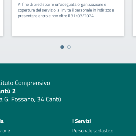
Al fine di predisporre un’adeguata organizzazione e
copertura del servizio, si invita il personale in indirizzo a
presentare entro e non oltre il 31/03/2024
tituto Comprensivo
antù 2
a G. Fossano, 34 Cantù
Visita la pagina iniziale della scuola
la
I Servizi
zione
Personale scolastico