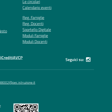
Le circolari
Calendario eventi
Reg. Famiglie
Reg. Docenti
Sportello Digitale
Testo
Moduli Famiglie
Moduli Docenti
i
Crediti
AVCP
Seguici su:
38002@pec.istruzione.it
2