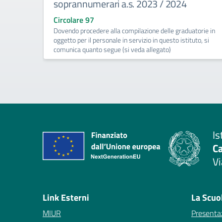
soprannumerari a.s. 2023 / 2024
Circolare 97
Dovendo procedere alla compilazione delle graduatorie in
oggetto per il personale in servizio in questo istituto, si
comunica quanto segue (si veda allegato)
Is
C
Vi
— 
Link Esterni
La Scuo
MIUR
Presenta