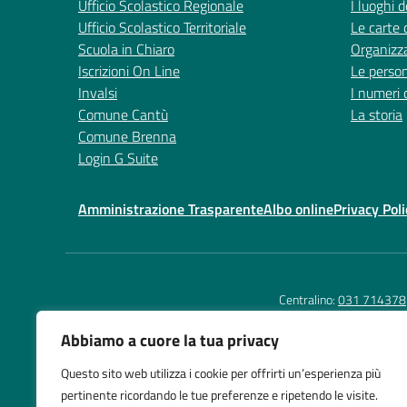
Ufficio Scolastico Regionale
I luoghi d
Ufficio Scolastico Territoriale
Le carte 
Scuola in Chiaro
Organizz
Iscrizioni On Line
Le perso
Invalsi
I numeri 
Comune Cantù
La storia
Comune Brenna
Login G Suite
Amministrazione Trasparente
Albo online
Privacy Poli
Centralino:
031 714378
Abbiamo a cuore la tua privacy
Questo sito web utilizza i cookie per offrirti un’esperienza più
Istituto Comprensivo
Te
pertinente ricordando le tue preferenze e ripetendo le visite.
Cantù 2
E-