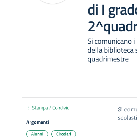
di I grad
2^quadr
Si comunicano i g
della biblioteca
quadrimestre
Stampa / Condividi
Si comu
scolast
Argomenti
Alunni
Circolari