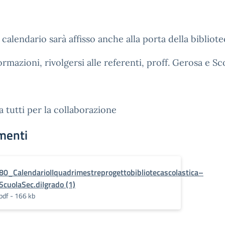
calendario sarà affisso anche alla porta della bibliote
ormazioni, rivolgersi alle referenti, proff. Gerosa e Sco
a tutti per la collaborazione
menti
80_CalendarioIIquadrimestreprogettobibliotecascolastica–
ScuolaSec.diIgrado (1)
pdf - 166 kb