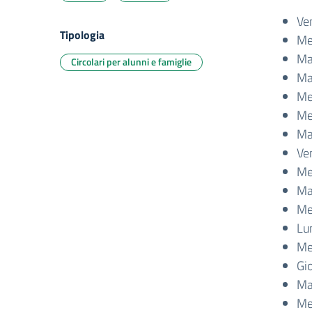
Ve
Tipologia
Mer
Ma
Circolari per alunni e famiglie
Mar
Mer
Me
Ma
Ve
Me
Mar
Mer
Lun
Me
Gi
Mar
Mer