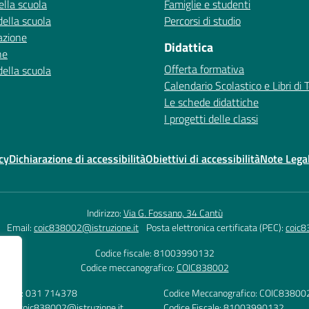
ella scuola
Famiglie e studenti
della scuola
Percorsi di studio
azione
Didattica
ne
Offerta formativa
della scuola
Calendario Scolastico e Libri di 
Le schede didattiche
I progetti delle classi
cy
Dichiarazione di accessibilità
Obiettivi di accessibilità
Note Legal
Indirizzo:
Via G. Fossano, 34 Cantù
Email:
coic838002@istruzione.it
Posta elettronica certificata (PEC):
coic8
Codice fiscale: 81003990132
Codice meccanografico:
COIC838002
lefono: 031 714378
Codice Meccanografico: COIC83800
mail: coic838002@istruzione.it
Codice Fiscale: 81003990132