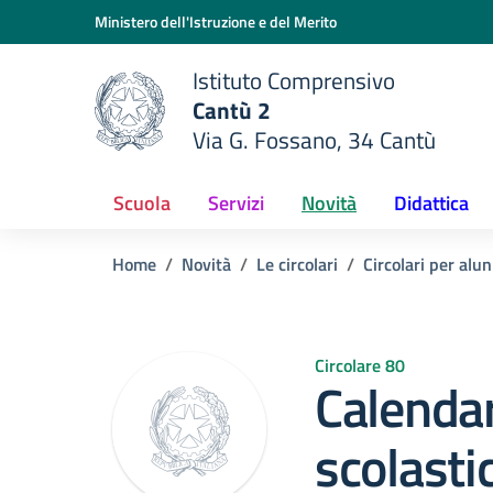
Vai ai contenuti
Vai al menu di navigazione
Vai al footer
Ministero dell'Istruzione e del Merito
Istituto Comprensivo
Cantù 2
Via G. Fossano, 34 Cantù
e della scuola
— Visita la pagina iniziale del
Scuola
Servizi
Novità
Didattica
Home
Novità
Le circolari
Circolari per alun
Circolare 80
Calendar
scolasti