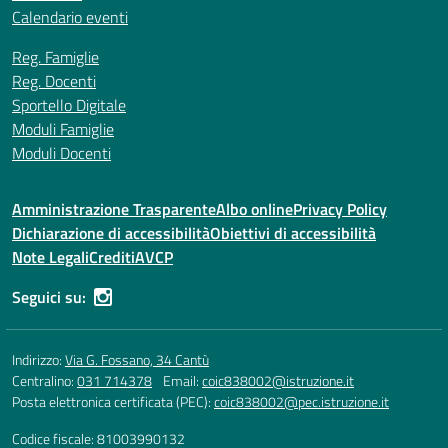
Calendario eventi
Reg. Famiglie
Reg. Docenti
Sportello Digitale
Moduli Famiglie
Moduli Docenti
Amministrazione Trasparente
Albo online
Privacy Policy
Dichiarazione di accessibilità
Obiettivi di accessibilità
Note Legali
Crediti
AVCP
Seguici su:
Indirizzo:
Via G. Fossano, 34 Cantù
Centralino:
031 714378
Email:
coic838002@istruzione.it
Posta elettronica certificata (PEC):
coic838002@pec.istruzione.it
Codice fiscale: 81003990132