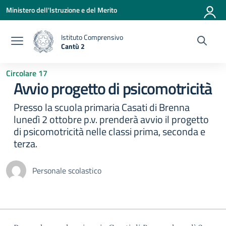
Vai ai contenuti
Vai al menu di navigazione
Vai al footer
Ministero dell'Istruzione e del Merito
Istituto Comprensivo
Cantù 2
— Visita la pagina iniziale della scuola
Circolare 17
Avvio progetto di psicomotricità
Presso la scuola primaria Casati di Brenna
lunedì 2 ottobre p.v. prenderà avvio il progetto
di psicomotricità nelle classi prima, seconda e
terza.
Personale scolastico