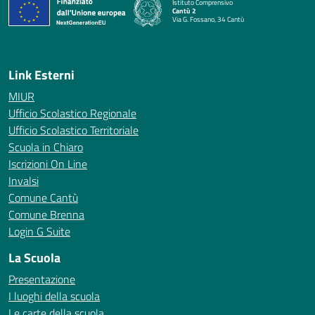
Istituto Comprensivo
Cantù 2
Via G. Fossano, 34 Cantù
— Visita la pagina iniziale della scuola
Link Esterni
MIUR
Ufficio Scolastico Regionale
Ufficio Scolastico Territoriale
Scuola in Chiaro
Iscrizioni On Line
Invalsi
Comune Cantù
Comune Brenna
Login G Suite
La Scuola
Presentazione
I luoghi della scuola
Le carte della scuola