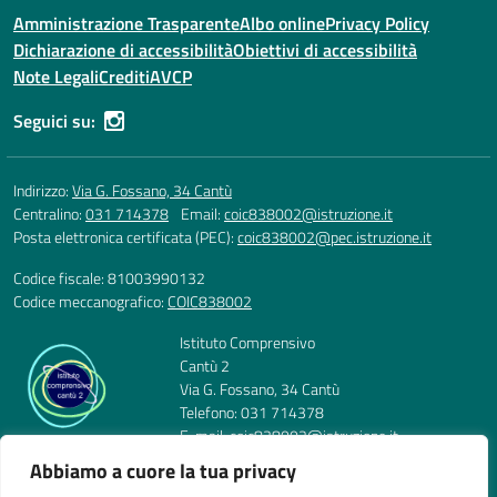
Amministrazione Trasparente
Albo online
Privacy Policy
Dichiarazione di accessibilità
Obiettivi di accessibilità
Note Legali
Crediti
AVCP
Seguici su:
Indirizzo:
Via G. Fossano, 34 Cantù
Centralino:
031 714378
Email:
coic838002@istruzione.it
Posta elettronica certificata (PEC):
coic838002@pec.istruzione.it
Codice fiscale: 81003990132
Codice meccanografico:
COIC838002
Istituto Comprensivo
Cantù 2
Via G. Fossano, 34 Cantù
Telefono: 031 714378
E-mail: coic838002@istruzione.it
PEC: coic838002@pec.istruzione.it
Abbiamo a cuore la tua privacy
Codice Meccanografico: COIC838002