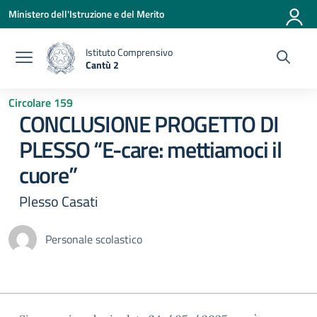
Vai ai contenuti
Vai al menu di navigazione
Vai al footer
Ministero dell'Istruzione e del Merito
Istituto Comprensivo
Cantù 2
— Visita la pagina iniziale della scuola
Circolare 159
CONCLUSIONE PROGETTO DI
PLESSO “E-care: mettiamoci il
cuore”
Plesso Casati
Personale scolastico